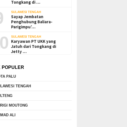
Tongkang di …
9
SULAWESI TENGAH
Sayap Jembatan
Penghubung Baliara-
Parigimpu’…
0
SULAWESI TENGAH
Karyawan PT UKK yang
Jatuh dari Tongkang di
Jetty …
K POPULER
TA PALU
ULAWESI TENGAH
ULTENG
RIGI MOUTONG
MAD ALI