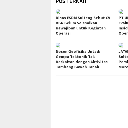
POS TERKAIT
Dinas ESDM Sulteng Sebut CV
PT U
BBN Belum Selesaikan
Eval
Kewajiban untuk Kegiatan
Insi
Operasi
Oper
Dosen Geofisika Untad:
JATA
Gempa Tektonik Tak
Sult
Berkaitan dengan Aktivitas
Pemb
Tambang Bawah Tanah
Moro