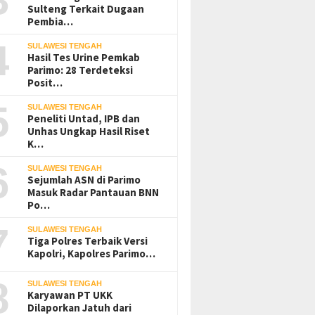
Sulteng Terkait Dugaan
Pembia…
4
SULAWESI TENGAH
Hasil Tes Urine Pemkab
Parimo: 28 Terdeteksi
Posit…
5
SULAWESI TENGAH
Peneliti Untad, IPB dan
Unhas Ungkap Hasil Riset
K…
6
SULAWESI TENGAH
Sejumlah ASN di Parimo
Masuk Radar Pantauan BNN
Po…
7
SULAWESI TENGAH
Tiga Polres Terbaik Versi
Kapolri, Kapolres Parimo…
8
SULAWESI TENGAH
Karyawan PT UKK
Dilaporkan Jatuh dari