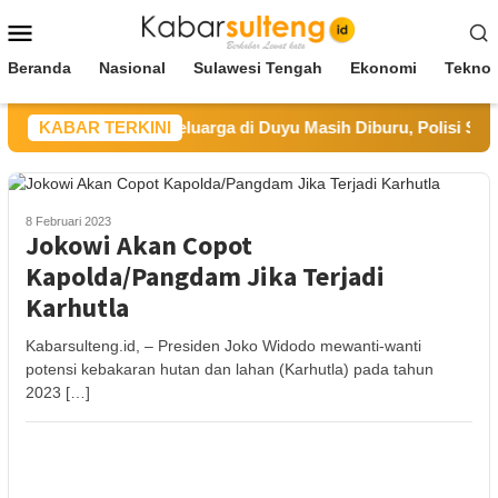
Loncat
Menu
ke
Mobile
konten
Beranda
Nasional
Sulawesi Tengah
Ekonomi
Teknol
embunuhan Satu Keluarga di Duyu Masih Diburu, Polisi Sudah Pe
KABAR TERKINI
8 Februari 2023
Jokowi Akan Copot
Kapolda/Pangdam Jika Terjadi
Karhutla
Kabarsulteng.id, – Presiden Joko Widodo mewanti-wanti
potensi kebakaran hutan dan lahan (Karhutla) pada tahun
2023 […]