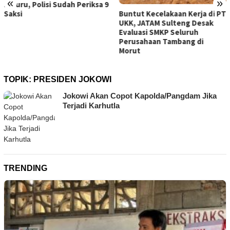
«
»
ksa 9
Buntut Kecelakaan Kerja di PT
Dasar Sungai Jembatan
UKK, JATAM Sulteng Desak
Baliara Turun 1,5 Meter,
Evaluasi SMKP Seluruh
Parimo Lakukan Penang
Perusahaan Tambang di
Darurat
Morut
TOPIK:
PRESIDEN JOKOWI
Jokowi Akan Copot Kapolda/Pangdam Jika
Terjadi Karhutla
TRENDING