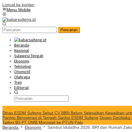
Loncat ke konten
Menu Mobile
Pencarian
Beranda
Nasional
Sulawesi Tengah
Ekonomi
Teknologi
Otomotif
Olahraga
Tren
Editorial
KABAR TERKINI
Dinas ESDM Sulteng Sebut CV BBN Belum Selesaikan Kewajiban unt
Parimo Beroperasi di Tengah Sanksi ESDM Sulteng
Dosen Geofisika
Tailing B3 PT QMB Morowali ke PTUN Palu
Beranda
Ekonomi
Sambut Iduladha 2026, BRI dan Rumah Zakat 