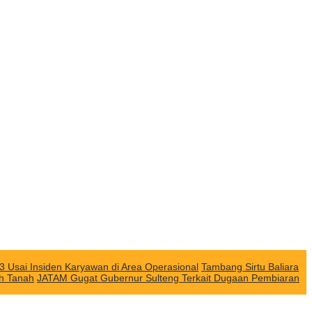
3 Usai Insiden Karyawan di Area Operasional
Tambang Sirtu Baliara
ah Tanah
JATAM Gugat Gubernur Sulteng Terkait Dugaan Pembiaran