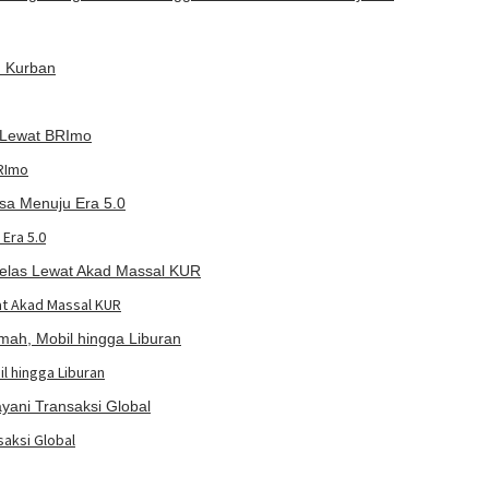
BRImo
Era 5.0
at Akad Massal KUR
l hingga Liburan
saksi Global