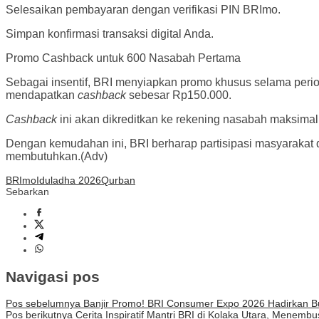
Selesaikan pembayaran dengan verifikasi PIN BRImo.
Simpan konfirmasi transaksi digital Anda.
Promo Cashback untuk 600 Nasabah Pertama
Sebagai insentif, BRI menyiapkan promo khusus selama peri
mendapatkan
cashback
sebesar Rp150.000.
Cashback
ini akan dikreditkan ke rekening nasabah maksimal 3
Dengan kemudahan ini, BRI berharap partisipasi masyarakat 
membutuhkan.(Adv)
BRImo
Iduladha 2026
Qurban
Sebarkan
Navigasi pos
Pos sebelumnya
Banjir Promo! BRI Consumer Expo 2026 Hadirkan B
Pos berikutnya
Cerita Inspiratif Mantri BRI di Kolaka Utara, Men