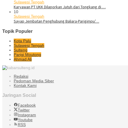
Sulawesi Tengah
Karyawan PT UKK Dilaporkan Jatuh dari Tongkang di …
10
Sulawesi Tengah
Sayap Jembatan Penghubung Baliara-Parigimpu’…
Topik Populer
Kota Palu
Sulawesi Tengah
Sulteng
Parigi Moutong
Ahmad Ali
Redaksi
Pedoman Media Siber
Kontak Kami
Jaringan Social
Facebook
Twitter
Instagram
Youtube
RSS