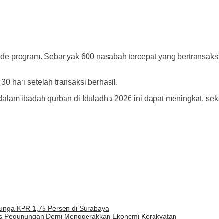
ode program. Sebanyak 600 nasabah tercepat yang bertransaks
0 hari setelah transaksi berhasil.
dalam ibadah qurban di Iduladha 2026 ini dapat meningkat, s
unga KPR 1,75 Persen di Surabaya
embus Pegunungan Demi Menggerakkan Ekonomi Kerakyatan