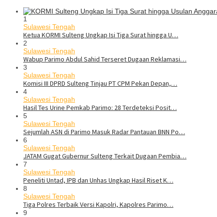
1
Sulawesi Tengah
Ketua KORMI Sulteng Ungkap Isi Tiga Surat hingga U…
2
Sulawesi Tengah
Wabup Parimo Abdul Sahid Terseret Dugaan Reklamasi…
3
Sulawesi Tengah
Komisi III DPRD Sulteng Tinjau PT CPM Pekan Depan,…
4
Sulawesi Tengah
Hasil Tes Urine Pemkab Parimo: 28 Terdeteksi Posit…
5
Sulawesi Tengah
Sejumlah ASN di Parimo Masuk Radar Pantauan BNN Po…
6
Sulawesi Tengah
JATAM Gugat Gubernur Sulteng Terkait Dugaan Pembia…
7
Sulawesi Tengah
Peneliti Untad, IPB dan Unhas Ungkap Hasil Riset K…
8
Sulawesi Tengah
Tiga Polres Terbaik Versi Kapolri, Kapolres Parimo…
9