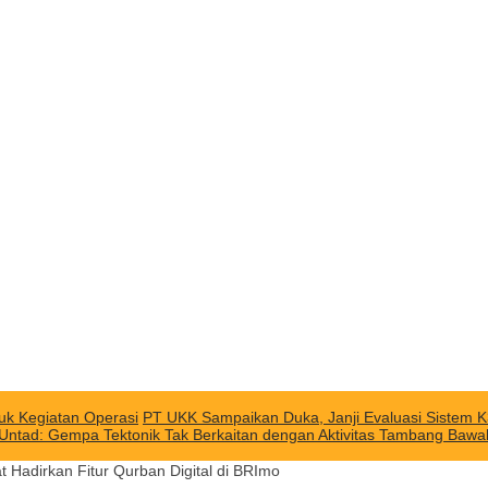
uk Kegiatan Operasi
PT UKK Sampaikan Duka, Janji Evaluasi Sistem K
 Untad: Gempa Tektonik Tak Berkaitan dengan Aktivitas Tambang Baw
Hadirkan Fitur Qurban Digital di BRImo