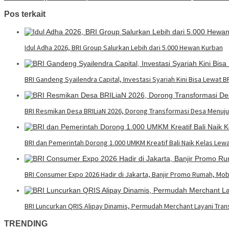
Pos terkait
Idul Adha 2026, BRI Group Salurkan Lebih dari 5.000 Hewan Kurban
BRI Gandeng Syailendra Capital, Investasi Syariah Kini Bisa Lewat 
BRI Resmikan Desa BRILiaN 2026, Dorong Transformasi Desa Menuju 
BRI dan Pemerintah Dorong 1.000 UMKM Kreatif Bali Naik Kelas Lew
BRI Consumer Expo 2026 Hadir di Jakarta, Banjir Promo Rumah, Mobi
BRI Luncurkan QRIS Alipay Dinamis, Permudah Merchant Layani Tran
TRENDING