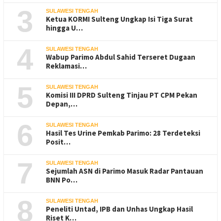
3
SULAWESI TENGAH
Ketua KORMI Sulteng Ungkap Isi Tiga Surat
hingga U…
4
SULAWESI TENGAH
Wabup Parimo Abdul Sahid Terseret Dugaan
Reklamasi…
5
SULAWESI TENGAH
Komisi III DPRD Sulteng Tinjau PT CPM Pekan
Depan,…
6
SULAWESI TENGAH
Hasil Tes Urine Pemkab Parimo: 28 Terdeteksi
Posit…
7
SULAWESI TENGAH
Sejumlah ASN di Parimo Masuk Radar Pantauan
BNN Po…
8
SULAWESI TENGAH
Peneliti Untad, IPB dan Unhas Ungkap Hasil
Riset K…