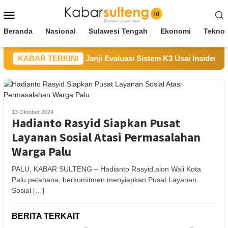
Loncat
Menu
ke
Mobile
konten
Beranda
Nasional
Sulawesi Tengah
Ekonomi
Teknol
Sampaikan Duka, Janji Evaluasi Sistem K3 Usai Insiden Karyawa
KABAR TERKINI
13 Oktober 2024
Hadianto Rasyid Siapkan Pusat
Layanan Sosial Atasi Permasalahan
Warga Palu
PALU, KABAR SULTENG – Hadianto Rasyid,alon Wali Kota
Palu petahana, berkomitmen menyiapkan Pusat Layanan
Sosial […]
BERITA TERKAIT