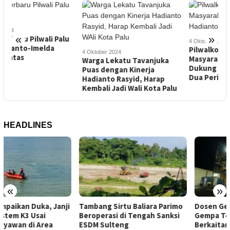
2
8
T
«
»
4 Oktober 2024
N
Pilwalkot Palu 2024:
4 Oktober 2024
P
Masyarakat Boyaoge
Warga Lekatu Tavanjuka
Dukung Hadianto Rasyid
Puas dengan Kinerja
Dua Periode
Hadianto Rasyid, Harap
Kembali Jadi Wali Kota Palu
HEADLINES
«
»
Tambang Sirtu Baliara Parimo
Dosen Geofisika Untad:
Beroperasi di Tengah Sanksi
Gempa Tektonik Tak
ESDM Sulteng
Berkaitan dengan Aktivitas