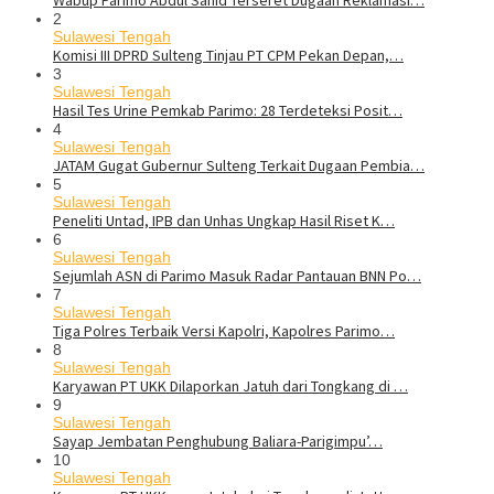
Wabup Parimo Abdul Sahid Terseret Dugaan Reklamasi…
2
Sulawesi Tengah
Komisi III DPRD Sulteng Tinjau PT CPM Pekan Depan,…
3
Sulawesi Tengah
Hasil Tes Urine Pemkab Parimo: 28 Terdeteksi Posit…
4
Sulawesi Tengah
JATAM Gugat Gubernur Sulteng Terkait Dugaan Pembia…
5
Sulawesi Tengah
Peneliti Untad, IPB dan Unhas Ungkap Hasil Riset K…
6
Sulawesi Tengah
Sejumlah ASN di Parimo Masuk Radar Pantauan BNN Po…
7
Sulawesi Tengah
Tiga Polres Terbaik Versi Kapolri, Kapolres Parimo…
8
Sulawesi Tengah
Karyawan PT UKK Dilaporkan Jatuh dari Tongkang di …
9
Sulawesi Tengah
Sayap Jembatan Penghubung Baliara-Parigimpu’…
10
Sulawesi Tengah