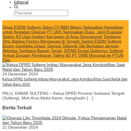
Editorial
KABAR TERKINI
Dinas ESDM Sulteng Sebut CV BBN Belum Selesaikan Kewajiban
untuk Kegiatan Operasi
PT UKK Sampaikan Duka, Janji Evaluasi
Sistem K3 Usai Insiden Karyawan di Area Operasional
Tambang
Sirtu Baliara Parimo Beroperasi di Tengah Sanksi ESDM Sulteng
Dosen Geofisika Untad: Gempa Tektonik Tak Berkaitan dengan
Aktivitas Tambang Bawah Tanah
JATAM Gugat Gubernur Sulteng
Terkait Dugaan Pembiaran Tailing B3 PT QMB Morowali ke PTUN
Palu
24 Desember 2024
Ketua DPRD Sulteng Imbau Masyarakat Jaga Kondusifitas Saat Natal dan
Tahun Baru 2025
PALU, KABAR SULTENG – Ketua DPRD Provinsi Sulawesi Tengah
(Sulteng), Moh Arus Abdul Karim, menghadiri […]
Berita Terkait
21 Desember 2024