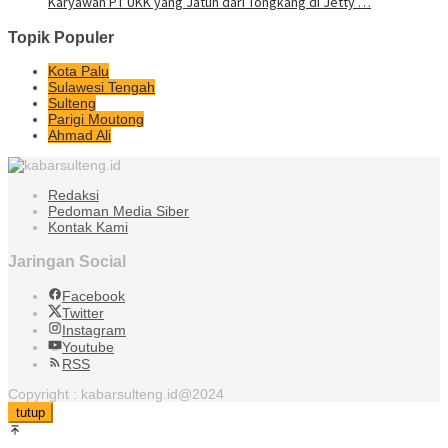
Karyawan PT UKK yang Jatuh dari Tongkang di Jetty …
Topik Populer
Kota Palu
Sulawesi Tengah
Sulteng
Parigi Moutong
Ahmad Ali
Redaksi
Pedoman Media Siber
Kontak Kami
Jaringan Social
Facebook
Twitter
Instagram
Youtube
RSS
Copyright : kabarsulteng.id@2024
tutup