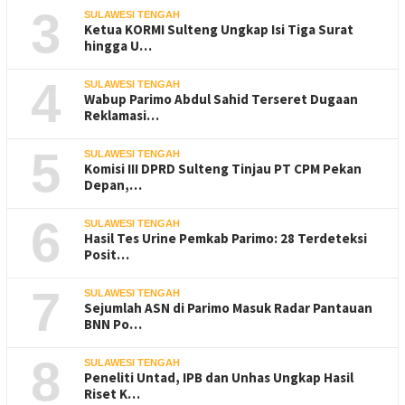
3
SULAWESI TENGAH
Ketua KORMI Sulteng Ungkap Isi Tiga Surat
hingga U…
4
SULAWESI TENGAH
Wabup Parimo Abdul Sahid Terseret Dugaan
Reklamasi…
5
SULAWESI TENGAH
Komisi III DPRD Sulteng Tinjau PT CPM Pekan
Depan,…
6
SULAWESI TENGAH
Hasil Tes Urine Pemkab Parimo: 28 Terdeteksi
Posit…
7
SULAWESI TENGAH
Sejumlah ASN di Parimo Masuk Radar Pantauan
BNN Po…
8
SULAWESI TENGAH
Peneliti Untad, IPB dan Unhas Ungkap Hasil
Riset K…