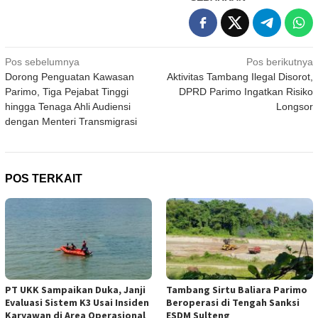
Navigasi
Pos sebelumnya
Pos berikutnya
Dorong Penguatan Kawasan
Aktivitas Tambang Ilegal Disorot,
pos
Parimo, Tiga Pejabat Tinggi
DPRD Parimo Ingatkan Risiko
hingga Tenaga Ahli Audiensi
Longsor
dengan Menteri Transmigrasi
POS TERKAIT
PT UKK Sampaikan Duka, Janji
Tambang Sirtu Baliara Parimo
Evaluasi Sistem K3 Usai Insiden
Beroperasi di Tengah Sanksi
Karyawan di Area Operasional
ESDM Sulteng