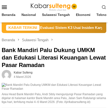
Loncat
Menu
ke
Mobile
konten
Beranda
Nasional
Sulawesi Tengah
Ekonomi
Teknol
an Duka, Janji Evaluasi Sistem K3 Usai Insiden Karyawan di A
KABAR TERKINI
Beranda
Sulawesi Tengah
Bank Mandiri Palu Dukung UMKM
dan Edukasi Literasi Keuangan Lewat
Pasar Ramadan
Kabar Sulteng
4 Maret 2026
Area Head Bank Mandiri Palu, Andi Sibly mengunjungi Pasar Ramadan yang
digelar di halaman kantor Bank Mandiri area Palu, Jalan Sam Ratulangi selama
tiga hari, terhitung mulai 4–6 Maret 2026. (Foto: Ajir/kabarsulteng.id)