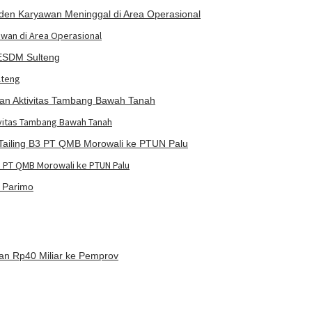
awan di Area Operasional
lteng
ivitas Tambang Bawah Tanah
3 PT QMB Morowali ke PTUN Palu