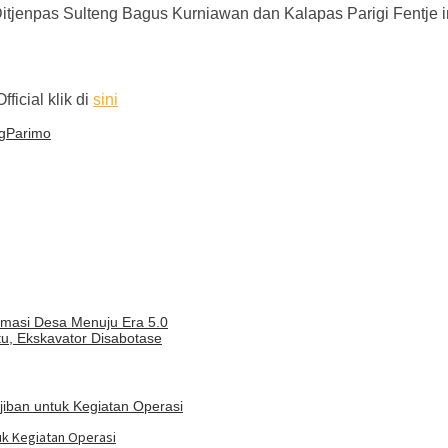
itjenpas Sulteng Bagus Kurniawan dan Kalapas Parigi Fentje i
ficial klik di
sini
g
Parimo
masi Desa Menuju Era 5.0
u, Ekskavator Disabotase
uk Kegiatan Operasi