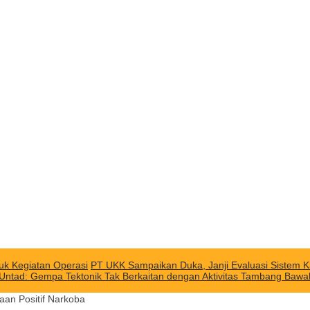
uk Kegiatan Operasi
PT UKK Sampaikan Duka, Janji Evaluasi Sistem K
 Untad: Gempa Tektonik Tak Berkaitan dengan Aktivitas Tambang Baw
naan Positif Narkoba