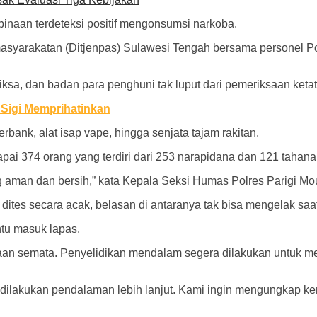
binaan terdeteksi positif mengonsumsi narkoba.
 Pemasyarakatan (Ditjenpas) Sulawesi Tengah bersama personel P
ksa, dan badan para penghuni tak luput dari pemeriksaan ketat
Sigi Memprihatinkan
rbank, alat isap vape, hingga senjata tajam rakitan.
capai 374 orang yang terdiri dari 253 narapidana dan 121 tahana
ng aman dan bersih,” kata Kepala Seksi Humas Polres Parigi Mo
 dites secara acak, belasan di antaranya tak bisa mengelak saat 
ntu masuk lapas.
yitaan semata. Penyelidikan mendalam segera dilakukan untu
n dilakukan pendalaman lebih lanjut. Kami ingin mengungkap k