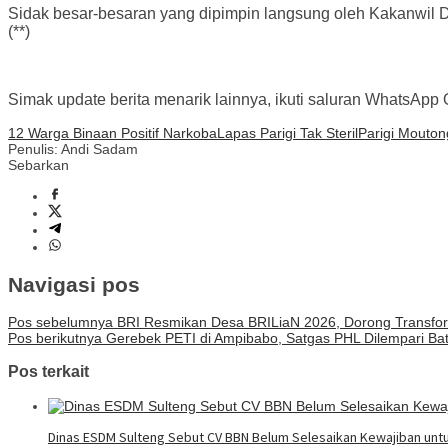
Sidak besar-besaran yang dipimpin langsung oleh Kakanwil D
(**)
Simak update berita menarik lainnya, ikuti saluran WhatsApp Of
12 Warga Binaan Positif Narkoba
Lapas Parigi Tak Steril
Parigi Mouton
Penulis: Andi Sadam
Sebarkan
Navigasi pos
Pos sebelumnya
BRI Resmikan Desa BRILiaN 2026, Dorong Transfor
Pos berikutnya
Gerebek PETI di Ampibabo, Satgas PHL Dilempari Bat
Pos terkait
Dinas ESDM Sulteng Sebut CV BBN Belum Selesaikan Kewajiban unt