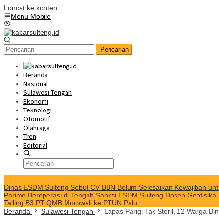
Loncat ke konten
Menu Mobile
Pencarian
Beranda
Nasional
Sulawesi Tengah
Ekonomi
Teknologi
Otomotif
Olahraga
Tren
Editorial
KABAR TERKINI
Dinas ESDM Sulteng Sebut CV BBN Belum Selesaikan Kewajiban unt
Parimo Beroperasi di Tengah Sanksi ESDM Sulteng
Dosen Geofisika
Tailing B3 PT QMB Morowali ke PTUN Palu
Beranda
Sulawesi Tengah
Lapas Parigi Tak Steril, 12 Warga Bi