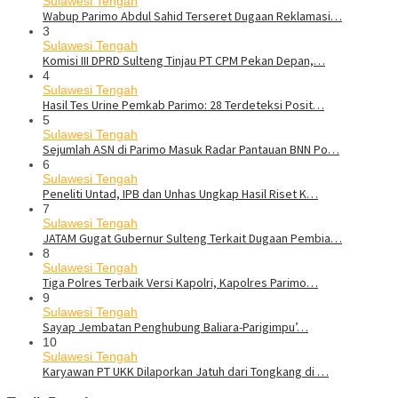
Sulawesi Tengah
Wabup Parimo Abdul Sahid Terseret Dugaan Reklamasi…
3
Sulawesi Tengah
Komisi III DPRD Sulteng Tinjau PT CPM Pekan Depan,…
4
Sulawesi Tengah
Hasil Tes Urine Pemkab Parimo: 28 Terdeteksi Posit…
5
Sulawesi Tengah
Sejumlah ASN di Parimo Masuk Radar Pantauan BNN Po…
6
Sulawesi Tengah
Peneliti Untad, IPB dan Unhas Ungkap Hasil Riset K…
7
Sulawesi Tengah
JATAM Gugat Gubernur Sulteng Terkait Dugaan Pembia…
8
Sulawesi Tengah
Tiga Polres Terbaik Versi Kapolri, Kapolres Parimo…
9
Sulawesi Tengah
Sayap Jembatan Penghubung Baliara-Parigimpu’…
10
Sulawesi Tengah
Karyawan PT UKK Dilaporkan Jatuh dari Tongkang di …