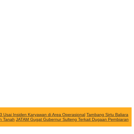
3 Usai Insiden Karyawan di Area Operasional
Tambang Sirtu Baliara
ah Tanah
JATAM Gugat Gubernur Sulteng Terkait Dugaan Pembiaran