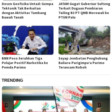
Dosen Geofisika Untad: Gempa
JATAM Gugat Gubernur Sulteng
Tektonik Tak Berkaitan
Terkait Dugaan Pembiaran
dengan Aktivitas Tambang
Tailing B3 PT QMB Morowali ke
Bawah Tanah
PTUN Palu
BNN Poso Serahkan Tiga
Sayap Jembatan Penghubung
Pelajar Positif Narkotika ke
Baliara-Parigimpu’u Parimo
Pemda Parimo
Terancam Roboh
TRENDING