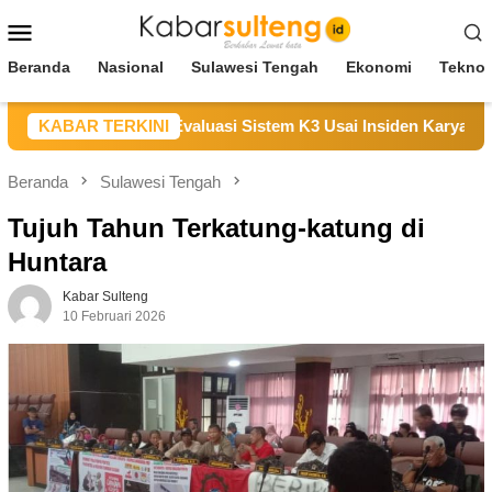
Loncat
Menu
ke
Mobile
konten
Beranda
Nasional
Sulawesi Tengah
Ekonomi
Teknol
uka, Janji Evaluasi Sistem K3 Usai Insiden Karyawan di Area 
KABAR TERKINI
Beranda
Sulawesi Tengah
Tujuh Tahun Terkatung-katung di
Huntara
Kabar Sulteng
10 Februari 2026