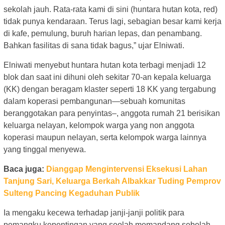
sekolah jauh. Rata-rata kami di sini (huntara hutan kota, red)
tidak punya kendaraan. Terus lagi, sebagian besar kami kerja
di kafe, pemulung, buruh harian lepas, dan penambang.
Bahkan fasilitas di sana tidak bagus,” ujar Elniwati.
Elniwati menyebut huntara hutan kota terbagi menjadi 12
blok dan saat ini dihuni oleh sekitar 70-an kepala keluarga
(KK) dengan beragam klaster seperti 18 KK yang tergabung
dalam koperasi pembangunan—sebuah komunitas
beranggotakan para penyintas–, anggota rumah 21 berisikan
keluarga nelayan, kelompok warga yang non anggota
koperasi maupun nelayan, serta kelompok warga lainnya
yang tinggal menyewa.
Baca juga:
Dianggap Mengintervensi Eksekusi Lahan
Tanjung Sari, Keluarga Berkah Albakkar Tuding Pemprov
Sulteng Pancing Kegaduhan Publik
Ia mengaku kecewa terhadap janji-janji politik para
pemangku kepentingan yang seolah memandang sebelah