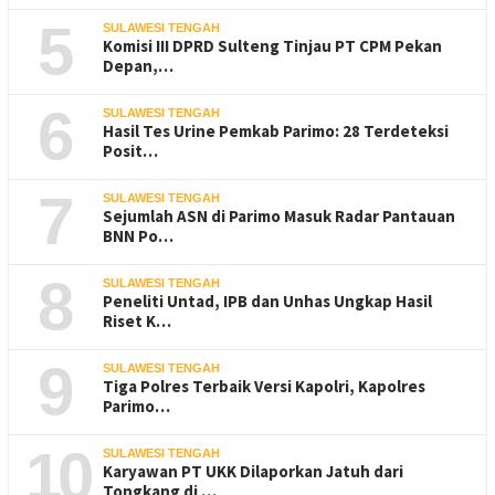
5
SULAWESI TENGAH
Komisi III DPRD Sulteng Tinjau PT CPM Pekan
Depan,…
6
SULAWESI TENGAH
Hasil Tes Urine Pemkab Parimo: 28 Terdeteksi
Posit…
7
SULAWESI TENGAH
Sejumlah ASN di Parimo Masuk Radar Pantauan
BNN Po…
8
SULAWESI TENGAH
Peneliti Untad, IPB dan Unhas Ungkap Hasil
Riset K…
9
SULAWESI TENGAH
Tiga Polres Terbaik Versi Kapolri, Kapolres
Parimo…
10
SULAWESI TENGAH
Karyawan PT UKK Dilaporkan Jatuh dari
Tongkang di …