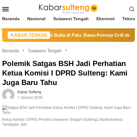
Loncat
Menu
ke
Mobile
konten
Beranda
Nasional
Sulawesi Tengah
Ekonomi
Teknol
i Restaurant Resmi Buka di Palu, Bawa Konsep Grill dan Hotpot
KABAR TERKINI
Beranda
Sulawesi Tengah
Polemik Satgas BSH Jadi Perhatian
Ketua Komisi I DPRD Sulteng: Kami
Juga Baru Tahu
Kabar Sulteng
7 Januari 2026
Ketua Komisi I DPRD Provinsi Sulawesi Tengah (Sulteng), Bartholomeus
Tandigala. (Ist)