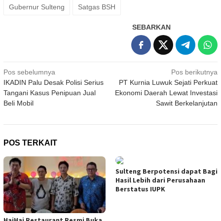
Gubernur Sulteng
Satgas BSH
SEBARKAN
Navigasi
Pos sebelumnya
Pos berikutnya
IKADIN Palu Desak Polisi Serius
PT Kurnia Luwuk Sejati Perkuat
pos
Tangani Kasus Penipuan Jual
Ekonomi Daerah Lewat Investasi
Beli Mobil
Sawit Berkelanjutan
POS TERKAIT
Sulteng Berpotensi dapat Bagi
Hasil Lebih dari Perusahaan
Berstatus IUPK
HaiHai Restaurant Resmi Buka