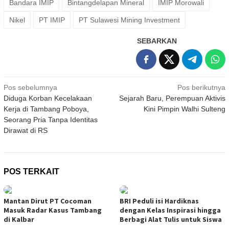
Bandara IMIP
Bintangdelapan Mineral
IMIP Morowali
Nikel
PT IMIP
PT Sulawesi Mining Investment
SEBARKAN
Navigasi
Pos sebelumnya
Pos berikutnya
Diduga Korban Kecelakaan
Sejarah Baru, Perempuan Aktivis
pos
Kerja di Tambang Poboya,
Kini Pimpin Walhi Sulteng
Seorang Pria Tanpa Identitas
Dirawat di RS
POS TERKAIT
Mantan Dirut PT Cocoman
BRI Peduli isi Hardiknas
Masuk Radar Kasus Tambang
dengan Kelas Inspirasi hingga
di Kalbar
Berbagi Alat Tulis untuk Siswa