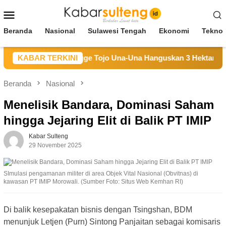
Loncat
Menu
ke
Mobile
konten
Beranda
Nasional
Sulawesi Tengah
Ekonomi
Teknol
ran Hutan di Longge Tojo Una-Una Hanguskan 3 Hektare Lahan
KABAR TERKINI
Beranda
Nasional
Menelisik Bandara, Dominasi Saham
hingga Jejaring Elit di Balik PT IMIP
Kabar Sulteng
29 November 2025
SImulasi pengamanan militer di area Objek Vital Nasional (Obvitnas) di
kawasan PT IMIP Morowali. (Sumber Foto: Situs Web Kemhan RI)
Di balik kesepakatan bisnis dengan Tsingshan, BDM
menunjuk Letjen (Purn) Sintong Panjaitan sebagai komisaris