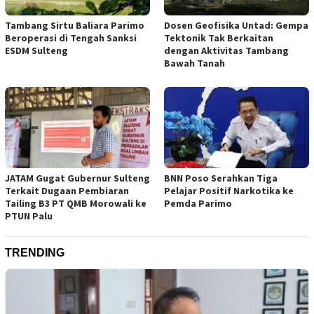
Tambang Sirtu Baliara Parimo
Dosen Geofisika Untad: Gempa
Beroperasi di Tengah Sanksi
Tektonik Tak Berkaitan
ESDM Sulteng
dengan Aktivitas Tambang
Bawah Tanah
JATAM Gugat Gubernur Sulteng
BNN Poso Serahkan Tiga
Terkait Dugaan Pembiaran
Pelajar Positif Narkotika ke
Tailing B3 PT QMB Morowali ke
Pemda Parimo
PTUN Palu
TRENDING