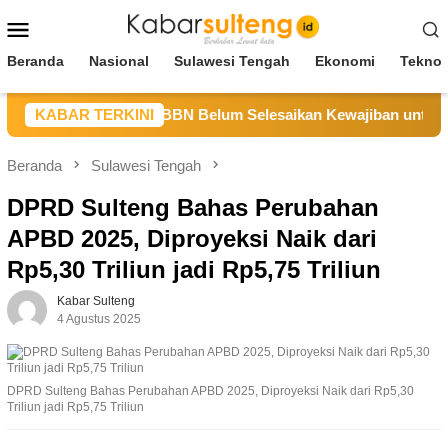
Loncat
Menu
ke
Mobile
konten
Beranda
Nasional
Sulawesi Tengah
Ekonomi
Teknol
ulteng Sebut CV BBN Belum Selesaikan Kewajiban untuk Kegia
KABAR TERKINI
Beranda
Sulawesi Tengah
DPRD Sulteng Bahas Perubahan
APBD 2025, Diproyeksi Naik dari
Rp5,30 Triliun jadi Rp5,75 Triliun
Kabar Sulteng
4 Agustus 2025
DPRD Sulteng Bahas Perubahan APBD 2025, Diproyeksi Naik dari Rp5,30
Triliun jadi Rp5,75 Triliun