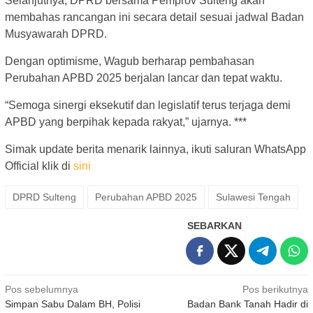
Selanjutnya, DPRD bersama Pemprov Sulteng akan
membahas rancangan ini secara detail sesuai jadwal Badan
Musyawarah DPRD.
Dengan optimisme, Wagub berharap pembahasan
Perubahan APBD 2025 berjalan lancar dan tepat waktu.
“Semoga sinergi eksekutif dan legislatif terus terjaga demi
APBD yang berpihak kepada rakyat,” ujarnya. ***
Simak update berita menarik lainnya, ikuti saluran WhatsApp
Official klik di
sini
DPRD Sulteng
Perubahan APBD 2025
Sulawesi Tengah
SEBARKAN
Navigasi
Pos sebelumnya
Pos berikutnya
Simpan Sabu Dalam BH, Polisi
Badan Bank Tanah Hadir di
pos