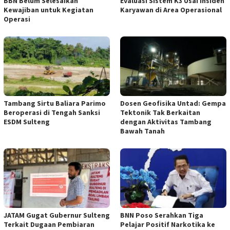
BBN Belum Selesaikan
Evaluasi Sistem K3 Usai Insiden
Kewajiban untuk Kegiatan
Karyawan di Area Operasional
Operasi
Tambang Sirtu Baliara Parimo
Dosen Geofisika Untad: Gempa
Beroperasi di Tengah Sanksi
Tektonik Tak Berkaitan
ESDM Sulteng
dengan Aktivitas Tambang
Bawah Tanah
JATAM Gugat Gubernur Sulteng
BNN Poso Serahkan Tiga
Terkait Dugaan Pembiaran
Pelajar Positif Narkotika ke