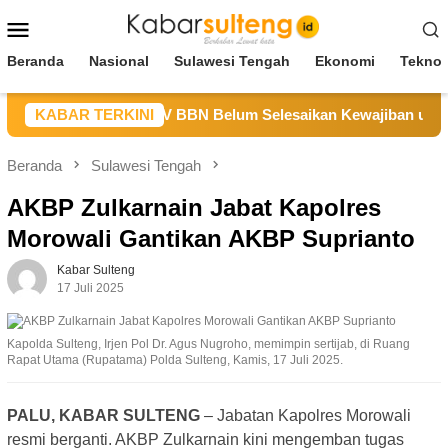
Loncat
Menu
ke
Mobile
konten
Beranda
Nasional
Sulawesi Tengah
Ekonomi
Teknol
Sulteng Sebut CV BBN Belum Selesaikan Kewajiban untuk Kegi
KABAR TERKINI
Beranda
Sulawesi Tengah
AKBP Zulkarnain Jabat Kapolres
Morowali Gantikan AKBP Suprianto
Kabar Sulteng
17 Juli 2025
Kapolda Sulteng, Irjen Pol Dr. Agus Nugroho, memimpin sertijab, di Ruang
Rapat Utama (Rupatama) Polda Sulteng, Kamis, 17 Juli 2025.
PALU, KABAR SULTENG
– Jabatan Kapolres Morowali
resmi berganti. AKBP Zulkarnain kini mengemban tugas