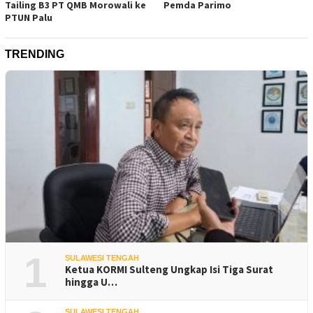
Tailing B3 PT QMB Morowali ke
Pemda Parimo
PTUN Palu
TRENDING
1
SULAWESI TENGAH
Ketua KORMI Sulteng Ungkap Isi Tiga Surat
hingga U…
SULAWESI TENGAH