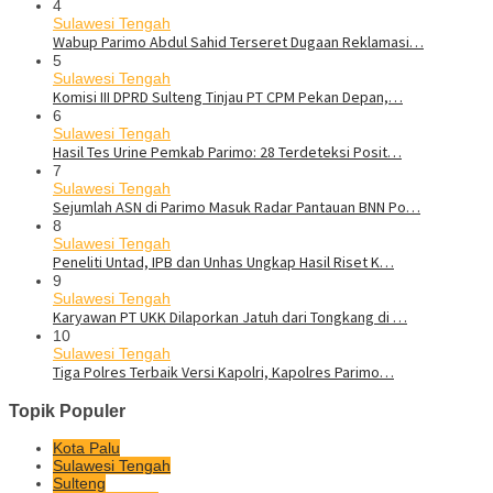
4
Sulawesi Tengah
Wabup Parimo Abdul Sahid Terseret Dugaan Reklamasi…
5
Sulawesi Tengah
Komisi III DPRD Sulteng Tinjau PT CPM Pekan Depan,…
6
Sulawesi Tengah
Hasil Tes Urine Pemkab Parimo: 28 Terdeteksi Posit…
7
Sulawesi Tengah
Sejumlah ASN di Parimo Masuk Radar Pantauan BNN Po…
8
Sulawesi Tengah
Peneliti Untad, IPB dan Unhas Ungkap Hasil Riset K…
9
Sulawesi Tengah
Karyawan PT UKK Dilaporkan Jatuh dari Tongkang di …
10
Sulawesi Tengah
Tiga Polres Terbaik Versi Kapolri, Kapolres Parimo…
Topik Populer
Kota Palu
Sulawesi Tengah
Sulteng