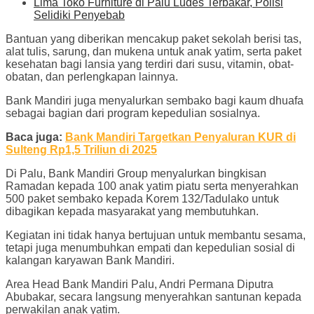
Lima Toko Furniture di Palu Ludes Terbakar, Polisi
Selidiki Penyebab
Bantuan yang diberikan mencakup paket sekolah berisi tas,
alat tulis, sarung, dan mukena untuk anak yatim, serta paket
kesehatan bagi lansia yang terdiri dari susu, vitamin, obat-
obatan, dan perlengkapan lainnya.
Bank Mandiri juga menyalurkan sembako bagi kaum dhuafa
sebagai bagian dari program kepedulian sosialnya.
Baca juga:
Bank Mandiri Targetkan Penyaluran KUR di
Sulteng Rp1,5 Triliun di 2025
Di Palu, Bank Mandiri Group menyalurkan bingkisan
Ramadan kepada 100 anak yatim piatu serta menyerahkan
500 paket sembako kepada Korem 132/Tadulako untuk
dibagikan kepada masyarakat yang membutuhkan.
Kegiatan ini tidak hanya bertujuan untuk membantu sesama,
tetapi juga menumbuhkan empati dan kepedulian sosial di
kalangan karyawan Bank Mandiri.
Area Head Bank Mandiri Palu, Andri Permana Diputra
Abubakar, secara langsung menyerahkan santunan kepada
perwakilan anak yatim.