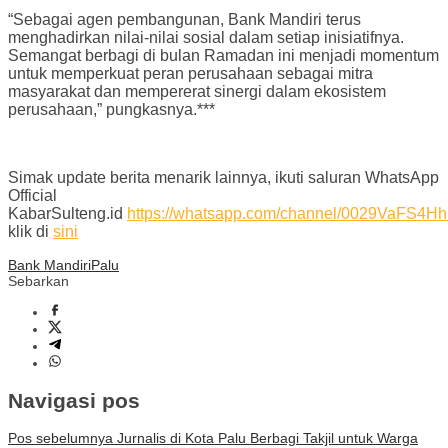
“Sebagai agen pembangunan, Bank Mandiri terus
menghadirkan nilai-nilai sosial dalam setiap inisiatifnya.
Semangat berbagi di bulan Ramadan ini menjadi momentum
untuk memperkuat peran perusahaan sebagai mitra
masyarakat dan mempererat sinergi dalam ekosistem
perusahaan,” pungkasnya.***
Simak update berita menarik lainnya, ikuti saluran WhatsApp
Official
KabarSulteng.id
https://whatsapp.com/channel/0029VaFS
klik di
sini
Bank Mandiri
Palu
Sebarkan
Navigasi pos
Pos sebelumnya
Jurnalis di Kota Palu Berbagi Takjil untuk Warga