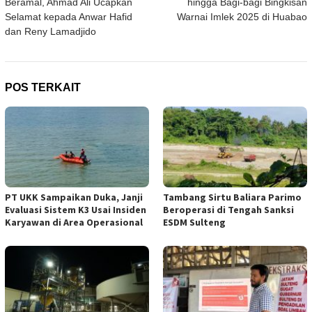
Beramal, Ahmad Ali Ucapkan
hingga Bagi-bagi Bingkisan
Selamat kepada Anwar Hafid
Warnai Imlek 2025 di Huabao
dan Reny Lamadjido
POS TERKAIT
PT UKK Sampaikan Duka, Janji
Tambang Sirtu Baliara Parimo
Evaluasi Sistem K3 Usai Insiden
Beroperasi di Tengah Sanksi
Karyawan di Area Operasional
ESDM Sulteng