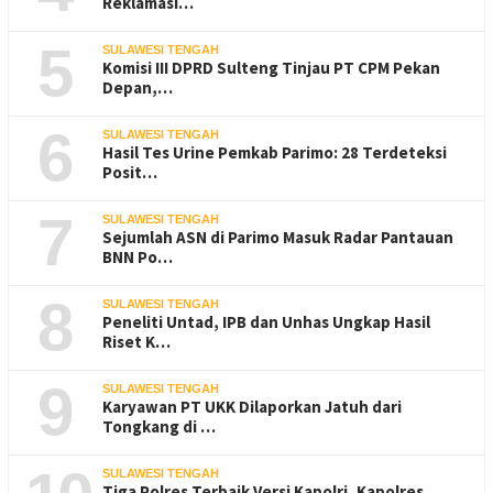
Reklamasi…
5
SULAWESI TENGAH
Komisi III DPRD Sulteng Tinjau PT CPM Pekan
Depan,…
6
SULAWESI TENGAH
Hasil Tes Urine Pemkab Parimo: 28 Terdeteksi
Posit…
7
SULAWESI TENGAH
Sejumlah ASN di Parimo Masuk Radar Pantauan
BNN Po…
8
SULAWESI TENGAH
Peneliti Untad, IPB dan Unhas Ungkap Hasil
Riset K…
9
SULAWESI TENGAH
Karyawan PT UKK Dilaporkan Jatuh dari
Tongkang di …
SULAWESI TENGAH
Tiga Polres Terbaik Versi Kapolri, Kapolres