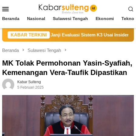
Loncat
Menu
ke
Mobile
konten
Beranda
Nasional
Sulawesi Tengah
Ekonomi
Teknol
mpaikan Duka, Janji Evaluasi Sistem K3 Usai Insiden Karyawan
KABAR TERKINI
Beranda
Sulawesi Tengah
MK Tolak Permohonan Yasin-Syafiah,
Kemenangan Vera-Taufik Dipastikan
Kabar Sulteng
5 Februari 2025