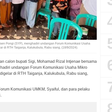
sen Pongi (SYP), menghadiri undangan Forum Komunikasi Usaha
r di RTH Taiganja, Kalukubula, Rabu siang, (18/9/2024).
n calon bupati Sigi, Mohamad Rizal Intjenae bersama
hadiri undangan Forum Komunikasi Usaha Mikro
gelar di RTH Taiganja, Kalukubula, Rabu siang,
a Forum Komunikasi UMKM, Syaiful, dan para pelaku
.