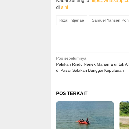
KabarSulteng.id
https://whatsap
di
sini
Rizal Intjenae
Samuel Yansen Pon
Navigasi
Pos sebelumnya
Pelukan Rindu Nenek Mariama untuk Ah
pos
di Pasar Salakan Banggai Kepulauan
POS TERKAIT