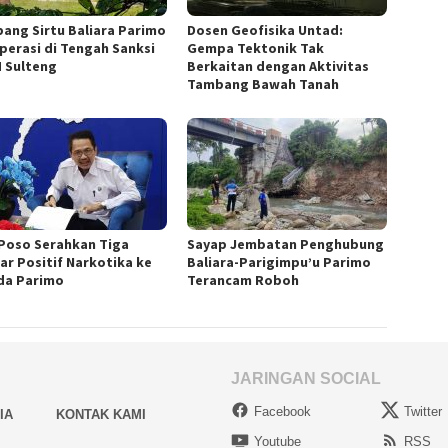
ang Sirtu Baliara Parimo
Dosen Geofisika Untad:
perasi di Tengah Sanksi
Gempa Tektonik Tak
 Sulteng
Berkaitan dengan Aktivitas
Tambang Bawah Tanah
Poso Serahkan Tiga
Sayap Jembatan Penghubung
jar Positif Narkotika ke
Baliara-Parigimpu’u Parimo
a Parimo
Terancam Roboh
JARINGAN SOCIAL
Facebook
Twitter
IA
KONTAK KAMI
Youtube
RSS