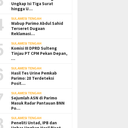
Ungkap Isi Tiga Surat
hingga U…
4
SULAWESI TENGAH
Wabup Parimo Abdul Sahid
Terseret Dugaan
Reklamasi…
5
SULAWESI TENGAH
Komisi III DPRD Sulteng
Tinjau PT CPM Pekan Depan,
…
6
SULAWESI TENGAH
Hasil Tes Urine Pemkab
Parimo: 28 Terdeteksi
Posit…
7
SULAWESI TENGAH
Sejumlah ASN di Parimo
Masuk Radar Pantauan BNN
Po…
8
SULAWESI TENGAH
Peneliti Untad, IPB dan
Unhas Ungkap Hasil Riset