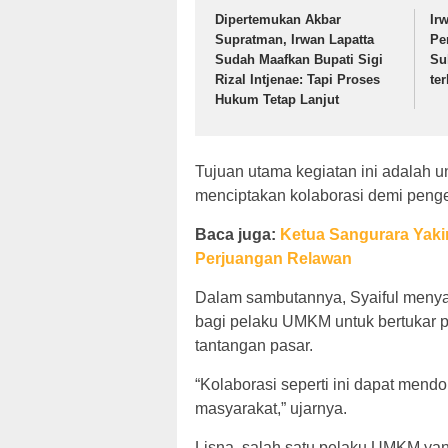
Dipertemukan Akbar
Ir
Supratman, Irwan Lapatta
Pe
Sudah Maafkan Bupati Sigi
Su
Rizal Intjenae: Tapi Proses
te
Hukum Tetap Lanjut
Tujuan utama kegiatan ini adalah 
menciptakan kolaborasi demi peng
Baca juga:
Ketua Sangurara Yaki
Perjuangan Relawan
Dalam sambutannya, Syaiful meny
bagi pelaku UMKM untuk bertukar
tantangan pasar.
“Kolaborasi seperti ini dapat me
masyarakat,” ujarnya.
Lisna, salah satu pelaku UMKM yan