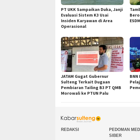
PT UKK Sampaikan Duka, Janji
Tamb
Evaluasi Sistem K3 Usai
Bero
Insiden Karyawan di Area
ESDM
Operasional
JATAM Gugat Gubernur
BNN 
Sulteng Terkait Dugaan
Pela
Pembiaran Tailing B3 PT QMB
Pemd
Morowali ke PTUN Palu
REDAKSI
PEDOMAN MED
SIBER