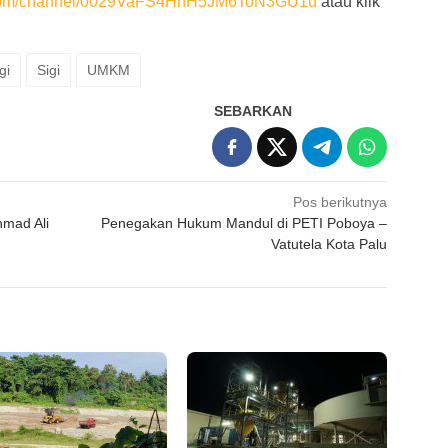
p.com/channel/0029VaFS4HhH5JM6ToN3GU1u
atau klik
gi
Sigi
UMKM
SEBARKAN
Pos berikutnya
mad Ali
Penegakan Hukum Mandul di PETI Poboya –
Vatutela Kota Palu