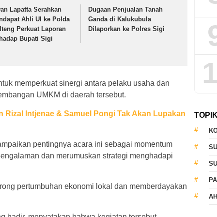
wan Lapatta Serahkan
Dugaan Penjualan Tanah
ndapat Ahli UI ke Polda
Ganda di Kalukubula
lteng Perkuat Laporan
Dilaporkan ke Polres Sigi
rhadap Bupati Sigi
1
untuk memperkuat sinergi antara pelaku usaha dan
embangan UMKM di daerah tersebut.
n Rizal Intjenae & Samuel Pongi Tak Akan Lupakan
TOPI
KO
ampaikan pentingnya acara ini sebagai momentum
S
 pengalaman dan merumuskan strategi menghadapi
S
PA
ndorong pertumbuhan ekonomi lokal dan memberdayakan
AH
g hadir, menyatakan bahwa kegiatan tersebut