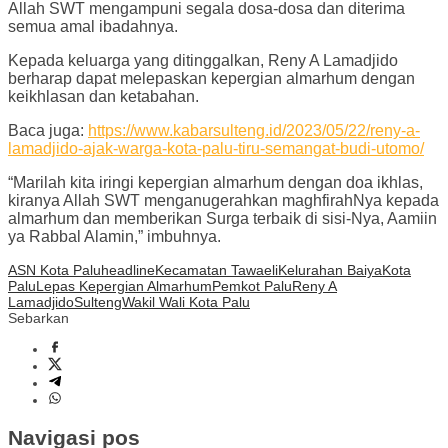
Allah SWT mengampuni segala dosa-dosa dan diterima
semua amal ibadahnya.
Kepada keluarga yang ditinggalkan, Reny A Lamadjido
berharap dapat melepaskan kepergian almarhum dengan
keikhlasan dan ketabahan.
Baca juga:
https://www.kabarsulteng.id/2023/05/22/reny-a-
lamadjido-ajak-warga-kota-palu-tiru-semangat-budi-utomo/
“Marilah kita iringi kepergian almarhum dengan doa ikhlas,
kiranya Allah SWT menganugerahkan maghfirahNya kepada
almarhum dan memberikan Surga terbaik di sisi-Nya, Aamiin
ya Rabbal Alamin,” imbuhnya.
ASN Kota Palu
headline
Kecamatan Tawaeli
Kelurahan Baiya
Kota
Palu
Lepas Kepergian Almarhum
Pemkot Palu
Reny A
Lamadjido
Sulteng
Wakil Wali Kota Palu
Sebarkan
Navigasi pos