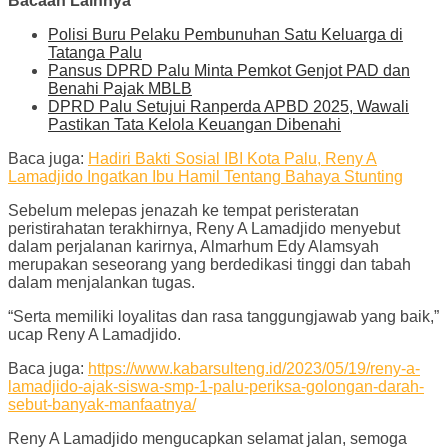
Bacaan Lainnya
Polisi Buru Pelaku Pembunuhan Satu Keluarga di
Tatanga Palu
Pansus DPRD Palu Minta Pemkot Genjot PAD dan
Benahi Pajak MBLB
DPRD Palu Setujui Ranperda APBD 2025, Wawali
Pastikan Tata Kelola Keuangan Dibenahi
Baca juga:
Hadiri Bakti Sosial IBI Kota Palu, Reny A
Lamadjido Ingatkan Ibu Hamil Tentang Bahaya Stunting
Sebelum melepas jenazah ke tempat peristeratan
peristirahatan terakhirnya, Reny A Lamadjido menyebut
dalam perjalanan karirnya, Almarhum Edy Alamsyah
merupakan seseorang yang berdedikasi tinggi dan tabah
dalam menjalankan tugas.
“Serta memiliki loyalitas dan rasa tanggungjawab yang baik,”
ucap Reny A Lamadjido.
Baca juga:
https://www.kabarsulteng.id/2023/05/19/reny-a-
lamadjido-ajak-siswa-smp-1-palu-periksa-golongan-darah-
sebut-banyak-manfaatnya/
Reny A Lamadjido mengucapkan selamat jalan, semoga