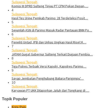
Sulawesi Tengah
Komisi III DPRD Sulteng Tinjau PT CPM Pekan Depan,…
4
Sulawesi Tengah
Hasil Tes Urine Pemkab Parimo: 28 Terdeteksi Posit…
5
Sulawesi Tengah
Sejumlah ASN di Parimo Masuk Radar Pantauan BNN Po…
6
Sulawesi Tengah
Peneliti Untad, IPB dan Unhas Ungkap Hasil Riset K…
7
Sulawesi Tengah
JATAM Gugat Gubernur Sulteng Terkait Dugaan Pembia…
8
Sulawesi Tengah
Tiga Polres Terbaik Versi Kapolri, Kapolres Parimo…
9
Sulawesi Tengah
Sayap Jembatan Penghubung Baliara-Parigimpu’…
10
Sulawesi Tengah
Karyawan PT UKK Dilaporkan Jatuh dari Tongkang di …
Topik Populer
Kota Palu