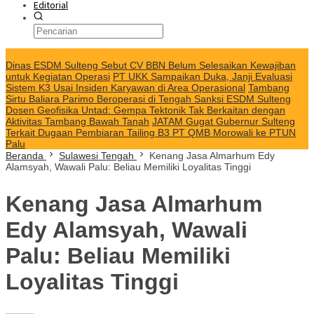
Editorial
KABAR TERKINI
Dinas ESDM Sulteng Sebut CV BBN Belum Selesaikan Kewajiban
untuk Kegiatan Operasi
PT UKK Sampaikan Duka, Janji Evaluasi
Sistem K3 Usai Insiden Karyawan di Area Operasional
Tambang
Sirtu Baliara Parimo Beroperasi di Tengah Sanksi ESDM Sulteng
Dosen Geofisika Untad: Gempa Tektonik Tak Berkaitan dengan
Aktivitas Tambang Bawah Tanah
JATAM Gugat Gubernur Sulteng
Terkait Dugaan Pembiaran Tailing B3 PT QMB Morowali ke PTUN
Palu
Beranda
Sulawesi Tengah
Kenang Jasa Almarhum Edy
Alamsyah, Wawali Palu: Beliau Memiliki Loyalitas Tinggi
Kenang Jasa Almarhum
Edy Alamsyah, Wawali
Palu: Beliau Memiliki
Loyalitas Tinggi