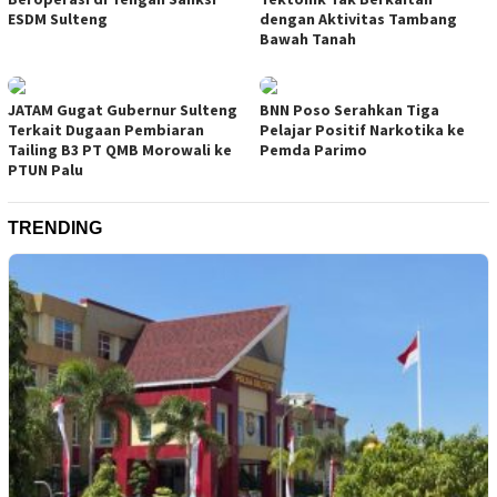
ESDM Sulteng
dengan Aktivitas Tambang
Bawah Tanah
JATAM Gugat Gubernur Sulteng
BNN Poso Serahkan Tiga
Terkait Dugaan Pembiaran
Pelajar Positif Narkotika ke
Tailing B3 PT QMB Morowali ke
Pemda Parimo
PTUN Palu
TRENDING