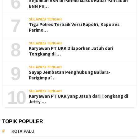
6
Sejumlah ASN di Parimo Masuk Radar Pantauan
BNN Po…
7
SULAWESI TENGAH
Tiga Polres Terbaik Versi Kapolri, Kapolres
Parimo…
8
SULAWESI TENGAH
Karyawan PT UKK Dilaporkan Jatuh dari
Tongkang di …
9
SULAWESI TENGAH
Sayap Jembatan Penghubung Baliara-
Parigimpu’…
10
SULAWESI TENGAH
Karyawan PT UKK yang Jatuh dari Tongkang di
Jetty …
TOPIK POPULER
KOTA PALU