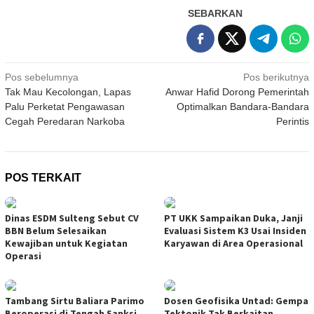
SEBARKAN
Navigasi
Pos sebelumnya
Pos berikutnya
Tak Mau Kecolongan, Lapas
Anwar Hafid Dorong Pemerintah
pos
Palu Perketat Pengawasan
Optimalkan Bandara-Bandara
Cegah Peredaran Narkoba
Perintis
POS TERKAIT
Dinas ESDM Sulteng Sebut CV
PT UKK Sampaikan Duka, Janji
BBN Belum Selesaikan
Evaluasi Sistem K3 Usai Insiden
Kewajiban untuk Kegiatan
Karyawan di Area Operasional
Operasi
Tambang Sirtu Baliara Parimo
Dosen Geofisika Untad: Gempa
Beroperasi di Tengah Sanksi
Tektonik Tak Berkaitan