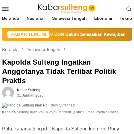
Loncat
Menu
ke
Mobile
konten
Beranda
Nasional
Sulawesi Tengah
Ekonomi
Teknol
M Sulteng Sebut CV BBN Belum Selesaikan Kewajiban untuk Ke
KABAR TERKINI
Beranda
Sulawesi Tengah
Kapolda Sulteng Ingatkan
Anggotanya Tidak Terlibat Politik
Praktis
Kabar Sulteng
31 Januari 2023
Kapolda Sulteng Irjen Pol Rudy Sufahriadi. (Foto: Humas Polda Sulteng)
Palu, kabarsulteng.id – Kapolda Sulteng Irjen Pol Rudy