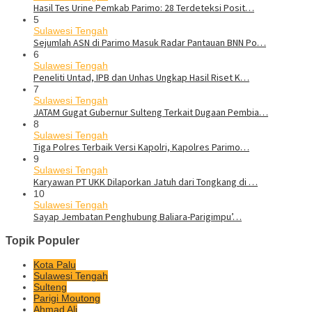
Hasil Tes Urine Pemkab Parimo: 28 Terdeteksi Posit…
5
Sulawesi Tengah
Sejumlah ASN di Parimo Masuk Radar Pantauan BNN Po…
6
Sulawesi Tengah
Peneliti Untad, IPB dan Unhas Ungkap Hasil Riset K…
7
Sulawesi Tengah
JATAM Gugat Gubernur Sulteng Terkait Dugaan Pembia…
8
Sulawesi Tengah
Tiga Polres Terbaik Versi Kapolri, Kapolres Parimo…
9
Sulawesi Tengah
Karyawan PT UKK Dilaporkan Jatuh dari Tongkang di …
10
Sulawesi Tengah
Sayap Jembatan Penghubung Baliara-Parigimpu’…
Topik Populer
Kota Palu
Sulawesi Tengah
Sulteng
Parigi Moutong
Ahmad Ali