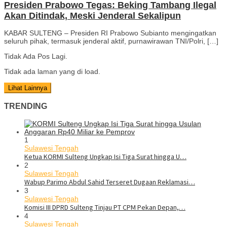
Presiden Prabowo Tegas: Beking Tambang Ilegal
Akan Ditindak, Meski Jenderal Sekalipun
KABAR SULTENG – Presiden RI Prabowo Subianto mengingatkan
seluruh pihak, termasuk jenderal aktif, purnawirawan TNI/Polri, […]
Tidak Ada Pos Lagi.
Tidak ada laman yang di load.
Lihat Lainnya
TRENDING
1
Sulawesi Tengah
Ketua KORMI Sulteng Ungkap Isi Tiga Surat hingga U…
2
Sulawesi Tengah
Wabup Parimo Abdul Sahid Terseret Dugaan Reklamasi…
3
Sulawesi Tengah
Komisi III DPRD Sulteng Tinjau PT CPM Pekan Depan,…
4
Sulawesi Tengah