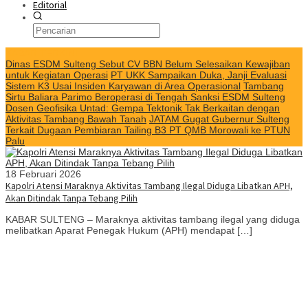
Editorial
KABAR TERKINI
Dinas ESDM Sulteng Sebut CV BBN Belum Selesaikan Kewajiban
untuk Kegiatan Operasi
PT UKK Sampaikan Duka, Janji Evaluasi
Sistem K3 Usai Insiden Karyawan di Area Operasional
Tambang
Sirtu Baliara Parimo Beroperasi di Tengah Sanksi ESDM Sulteng
Dosen Geofisika Untad: Gempa Tektonik Tak Berkaitan dengan
Aktivitas Tambang Bawah Tanah
JATAM Gugat Gubernur Sulteng
Terkait Dugaan Pembiaran Tailing B3 PT QMB Morowali ke PTUN
Palu
18 Februari 2026
Kapolri Atensi Maraknya Aktivitas Tambang Ilegal Diduga Libatkan APH,
Akan Ditindak Tanpa Tebang Pilih
KABAR SULTENG – Maraknya aktivitas tambang ilegal yang diduga
melibatkan Aparat Penegak Hukum (APH) mendapat […]