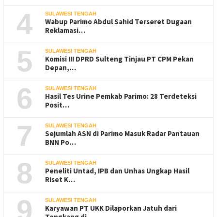
4
SULAWESI TENGAH
Wabup Parimo Abdul Sahid Terseret Dugaan
Reklamasi…
5
SULAWESI TENGAH
Komisi III DPRD Sulteng Tinjau PT CPM Pekan
Depan,…
6
SULAWESI TENGAH
Hasil Tes Urine Pemkab Parimo: 28 Terdeteksi
Posit…
7
SULAWESI TENGAH
Sejumlah ASN di Parimo Masuk Radar Pantauan
BNN Po…
8
SULAWESI TENGAH
Peneliti Untad, IPB dan Unhas Ungkap Hasil
Riset K…
9
SULAWESI TENGAH
Karyawan PT UKK Dilaporkan Jatuh dari
Tongkang di …