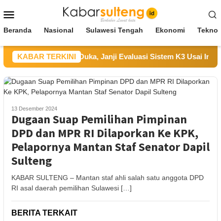
Loncat
Menu
ke
Mobile
konten
Beranda
Nasional
Sulawesi Tengah
Ekonomi
Teknol
PT UKK Sampaikan Duka, Janji Evaluasi Sistem K3 Usai Insiden 
KABAR TERKINI
13 Desember 2024
Dugaan Suap Pemilihan Pimpinan
DPD dan MPR RI Dilaporkan Ke KPK,
Pelapornya Mantan Staf Senator Dapil
Sulteng
KABAR SULTENG – Mantan staf ahli salah satu anggota DPD
RI asal daerah pemilihan Sulawesi […]
BERITA TERKAIT