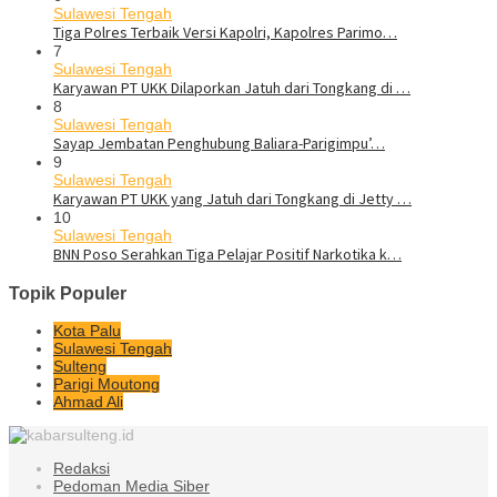
Sulawesi Tengah
Tiga Polres Terbaik Versi Kapolri, Kapolres Parimo…
7
Sulawesi Tengah
Karyawan PT UKK Dilaporkan Jatuh dari Tongkang di …
8
Sulawesi Tengah
Sayap Jembatan Penghubung Baliara-Parigimpu’…
9
Sulawesi Tengah
Karyawan PT UKK yang Jatuh dari Tongkang di Jetty …
10
Sulawesi Tengah
BNN Poso Serahkan Tiga Pelajar Positif Narkotika k…
Topik Populer
Kota Palu
Sulawesi Tengah
Sulteng
Parigi Moutong
Ahmad Ali
Redaksi
Pedoman Media Siber