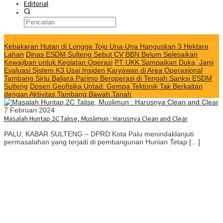
Editorial
KABAR TERKINI
Kebakaran Hutan di Longge Tojo Una-Una Hanguskan 3 Hektare
Lahan
Dinas ESDM Sulteng Sebut CV BBN Belum Selesaikan
Kewajiban untuk Kegiatan Operasi
PT UKK Sampaikan Duka, Janji
Evaluasi Sistem K3 Usai Insiden Karyawan di Area Operasional
Tambang Sirtu Baliara Parimo Beroperasi di Tengah Sanksi ESDM
Sulteng
Dosen Geofisika Untad: Gempa Tektonik Tak Berkaitan
dengan Aktivitas Tambang Bawah Tanah
7 Februari 2024
Masalah Huntap 2C Talise, Muslimun : Harusnya Clean and Clear
PALU, KABAR SULTENG – DPRD Kota Palu menindaklanjuti
permasalahan yang terjadi di pembangunan Hunian Tetap […]