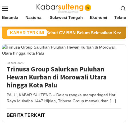
Loncat
Menu
ke
Mobile
konten
Beranda
Nasional
Sulawesi Tengah
Ekonomi
Teknol
Dinas ESDM Sulteng Sebut CV BBN Belum Selesaikan Kewajiban
KABAR TERKINI
28 Mei 2026
Trinusa Group Salurkan Puluhan
Hewan Kurban di Morowali Utara
hingga Kota Palu
PALU, KABAR SULTENG – Dalam rangka memperingati Hari
Raya Iduladha 1447 Hijriah, Trinusa Group menyalurkan […]
BERITA TERKAIT