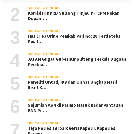
2
SULAWESI TENGAH
Komisi III DPRD Sulteng Tinjau PT CPM Pekan
Depan,…
3
SULAWESI TENGAH
Hasil Tes Urine Pemkab Parimo: 28 Terdeteksi
Posit…
4
SULAWESI TENGAH
JATAM Gugat Gubernur Sulteng Terkait Dugaan
Pembia…
5
SULAWESI TENGAH
Peneliti Untad, IPB dan Unhas Ungkap Hasil
Riset K…
6
SULAWESI TENGAH
Sejumlah ASN di Parimo Masuk Radar Pantauan
BNN Po…
7
SULAWESI TENGAH
Tiga Polres Terbaik Versi Kapolri, Kapolres
Parimo…