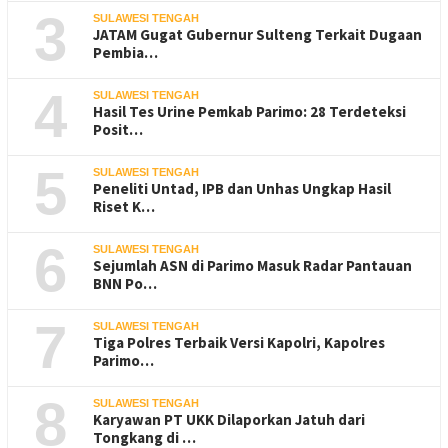
3
SULAWESI TENGAH
JATAM Gugat Gubernur Sulteng Terkait Dugaan
Pembia…
4
SULAWESI TENGAH
Hasil Tes Urine Pemkab Parimo: 28 Terdeteksi
Posit…
5
SULAWESI TENGAH
Peneliti Untad, IPB dan Unhas Ungkap Hasil
Riset K…
6
SULAWESI TENGAH
Sejumlah ASN di Parimo Masuk Radar Pantauan
BNN Po…
7
SULAWESI TENGAH
Tiga Polres Terbaik Versi Kapolri, Kapolres
Parimo…
8
SULAWESI TENGAH
Karyawan PT UKK Dilaporkan Jatuh dari
Tongkang di …