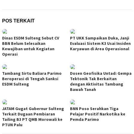
POS TERKAIT
Dinas ESDM Sulteng Sebut CV
PT UKK Sampaikan Duka, Janji
BBN Belum Selesaikan
Evaluasi Sistem K3 Usai Insiden
Kewajiban untuk Kegiatan
Karyawan di Area Operasional
Operasi
Tambang Sirtu Baliara Parimo
Dosen Geofisika Untad: Gempa
Beroperasi di Tengah Sanksi
Tektonik Tak Berkaitan
ESDM Sulteng
dengan Aktivitas Tambang
Bawah Tanah
JATAM Gugat Gubernur Sulteng
BNN Poso Serahkan Tiga
Terkait Dugaan Pembiaran
Pelajar Positif Narkotika ke
Tailing B3 PT QMB Morowali ke
Pemda Parimo
PTUN Palu