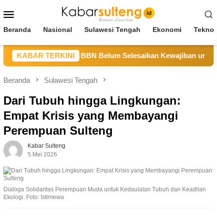
Loncat
Menu
ke
Mobile
konten
Beranda
Nasional
Sulawesi Tengah
Ekonomi
Teknol
ulteng Sebut CV BBN Belum Selesaikan Kewajiban untuk Kegia
KABAR TERKINI
Beranda
Sulawesi Tengah
Dari Tubuh hingga Lingkungan:
Empat Krisis yang Membayangi
Perempuan Sulteng
Kabar Sulteng
5 Mei 2026
Dialoga Solidaritas Perempuan Muda untuk Kedaulatan Tubuh dan Keadilan
Ekologi. Foto: Istimewa