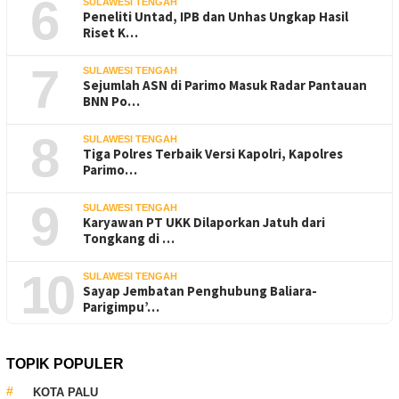
6
SULAWESI TENGAH
Peneliti Untad, IPB dan Unhas Ungkap Hasil
Riset K…
7
SULAWESI TENGAH
Sejumlah ASN di Parimo Masuk Radar Pantauan
BNN Po…
8
SULAWESI TENGAH
Tiga Polres Terbaik Versi Kapolri, Kapolres
Parimo…
9
SULAWESI TENGAH
Karyawan PT UKK Dilaporkan Jatuh dari
Tongkang di …
10
SULAWESI TENGAH
Sayap Jembatan Penghubung Baliara-
Parigimpu’…
TOPIK POPULER
KOTA PALU