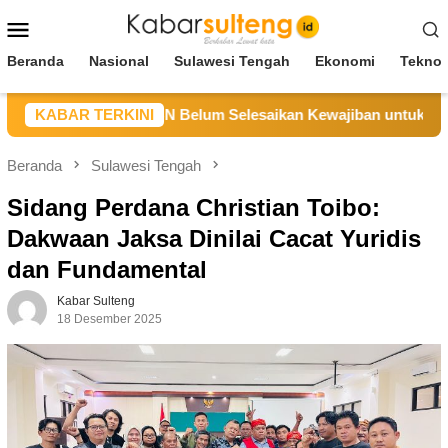
Loncat
Menu
ke
Mobile
konten
Beranda
Nasional
Sulawesi Tengah
Ekonomi
Teknol
 Sebut CV BBN Belum Selesaikan Kewajiban untuk Kegiatan Op
KABAR TERKINI
Beranda
Sulawesi Tengah
Sidang Perdana Christian Toibo:
Dakwaan Jaksa Dinilai Cacat Yuridis
dan Fundamental
Kabar Sulteng
18 Desember 2025