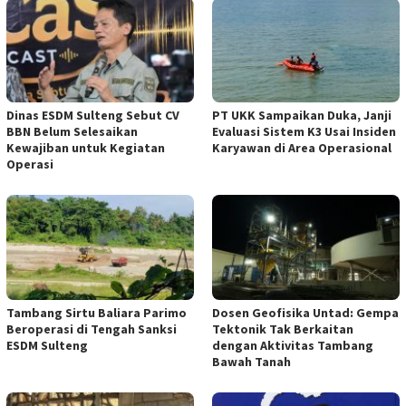
Dinas ESDM Sulteng Sebut CV
PT UKK Sampaikan Duka, Janji
BBN Belum Selesaikan
Evaluasi Sistem K3 Usai Insiden
Kewajiban untuk Kegiatan
Karyawan di Area Operasional
Operasi
Tambang Sirtu Baliara Parimo
Dosen Geofisika Untad: Gempa
Beroperasi di Tengah Sanksi
Tektonik Tak Berkaitan
ESDM Sulteng
dengan Aktivitas Tambang
Bawah Tanah