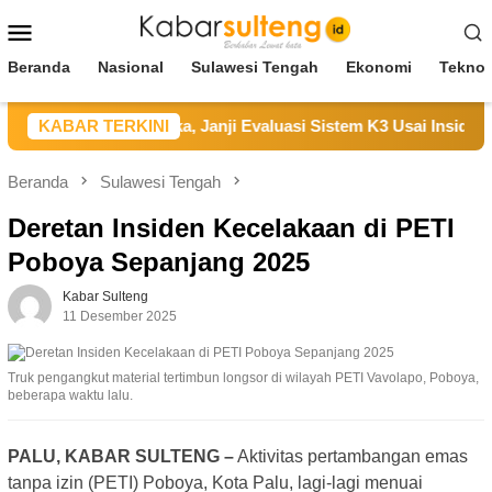
Loncat
Menu
ke
Mobile
konten
Beranda
Nasional
Sulawesi Tengah
Ekonomi
Teknol
KK Sampaikan Duka, Janji Evaluasi Sistem K3 Usai Insiden Kar
KABAR TERKINI
Beranda
Sulawesi Tengah
Deretan Insiden Kecelakaan di PETI
Poboya Sepanjang 2025
Kabar Sulteng
11 Desember 2025
Truk pengangkut material tertimbun longsor di wilayah PETI Vavolapo, Poboya,
beberapa waktu lalu.
PALU, KABAR SULTENG –
Aktivitas pertambangan emas
tanpa izin (PETI) Poboya, Kota Palu, lagi-lagi menuai