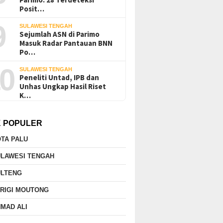
Posit…
9
SULAWESI TENGAH
Sejumlah ASN di Parimo
Masuk Radar Pantauan BNN
Po…
0
SULAWESI TENGAH
Peneliti Untad, IPB dan
Unhas Ungkap Hasil Riset
K…
K POPULER
TA PALU
ULAWESI TENGAH
ULTENG
RIGI MOUTONG
MAD ALI