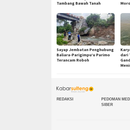
Tambang Bawah Tanah
Moro
Sayap Jembatan Penghubung
Kary
Baliara-Parigimpu’u Parimo
dari
Terancam Roboh
Gand
Meni
REDAKSI
PEDOMAN MED
SIBER