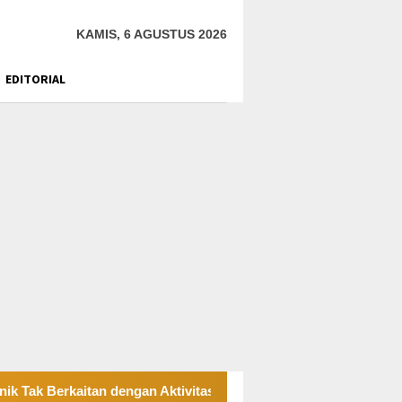
KAMIS, 6 AGUSTUS 2026
EDITORIAL
aitan dengan Aktivitas Tambang Bawah Tanah
JATAM Gug