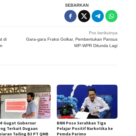
SEBARKAN
Pos berikutnya
t di
Gara-gara Fraksi Golkar, Pembentukan Pansus
an
WP-WPR Ditunda Lagi
M Gugat Gubernur
BNN Poso Serahkan Tiga
eng Terkait Dugaan
Pelajar Positif Narkotika ke
iaran Tailing B3 PT QMB
Pemda Parimo