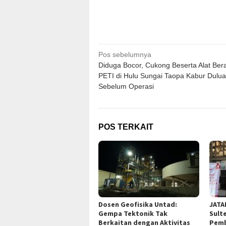
Navigasi
Pos sebelumnya
Diduga Bocor, Cukong Beserta Alat Bera
pos
PETI di Hulu Sungai Taopa Kabur Dulu
Sebelum Operasi
POS TERKAIT
Dosen Geofisika Untad:
JATA
Gempa Tektonik Tak
Sult
Berkaitan dengan Aktivitas
Pemb