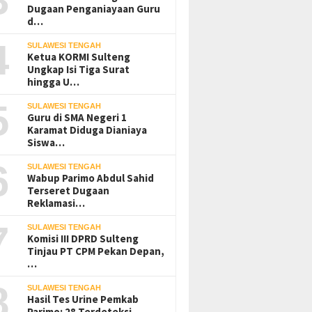
Dugaan Penganiayaan Guru
d…
4
SULAWESI TENGAH
Ketua KORMI Sulteng
Ungkap Isi Tiga Surat
hingga U…
5
SULAWESI TENGAH
Guru di SMA Negeri 1
Karamat Diduga Dianiaya
Siswa…
6
SULAWESI TENGAH
Wabup Parimo Abdul Sahid
Terseret Dugaan
Reklamasi…
7
SULAWESI TENGAH
Komisi III DPRD Sulteng
Tinjau PT CPM Pekan Depan,
…
8
SULAWESI TENGAH
Hasil Tes Urine Pemkab
Parimo: 28 Terdeteksi