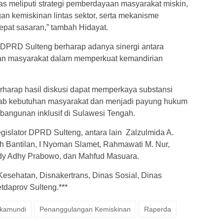
as meliputi strategi pemberdayaan masyarakat miskin,
an kemiskinan lintas sektor, serta mekanisme
epat sasaran,” tambah Hidayat.
t, DPRD Sulteng berharap adanya sinergi antara
dan masyarakat dalam memperkuat kemandirian
erharap hasil diskusi dapat memperkaya substansi
ab kebutuhan masyarakat dan menjadi payung hukum
angunan inklusif di Sulawesi Tengah.
egislator DPRD Sulteng, antara lain Zalzulmida A.
Bantilan, I Nyoman Slamet, Rahmawati M. Nur,
ndy Adhy Prabowo, dan Mahfud Masuara.
 Kesehatan, Disnakertrans, Dinas Sosial, Dinas
tdaprov Sulteng.***
akamundi
Penanggulangan Kemiskinan
Raperda