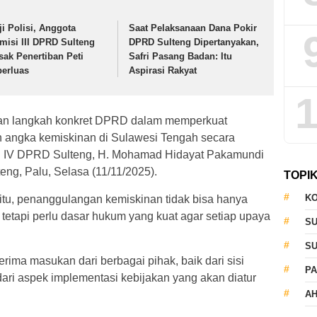
ji Polisi, Anggota
Saat Pelaksanaan Dana Pokir
misi III DPRD Sulteng
DPRD Sulteng Dipertanyakan,
sak Penertiban Peti
Safri Pasang Badan: Itu
perluas
Aspirasi Rakyat
1
an langkah konkret DPRD dalam memperkuat
 angka kemiskinan di Sulawesi Tengah secara
isi IV DPRD Sulteng, H. Mohamad Hidayat Pakamundi
eng, Palu, Selasa (11/11/2025).
TOPI
KO
u itu, penanggulangan kemiskinan tidak bisa hanya
 tetapi perlu dasar hukum yang kuat agar setiap upaya
S
S
ima masukan dari berbagai pihak, baik dari sisi
PA
ri aspek implementasi kebijakan yang akan diatur
AH