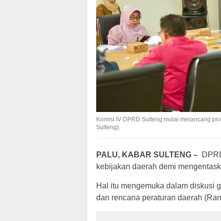
Komisi IV DPRD Sulteng mulai merancang pr
Sulteng).
PALU, KABAR SULTENG –
‎ DPR
kebijakan daerah demi mengentask
Hal itu mengemuka dalam diskusi g
dan rencana peraturan daerah (Ra