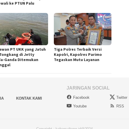
wali ke PTUN Palu
awan PT UKK yang Jatuh
Tiga Polres Terbaik Versi
 Tongkang di Jetty
Kapolri, Kapolres Parimo
a-Ganda Ditemukan
Tegaskan Mutu Layanan
nggal
JARINGAN SOCIAL
Facebook
Twitter
IA
KONTAK KAMI
Youtube
RSS
Copyright : kabarsulteng.id@2024