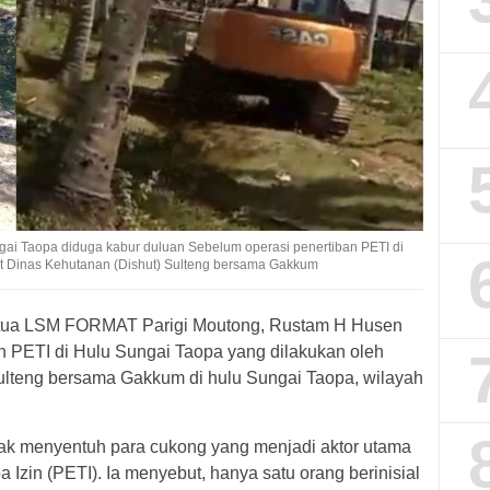
ngai Taopa diduga kabur duluan Sebelum operasi penertiban PETI di
ut Dinas Kehutanan (Dishut) Sulteng bersama Gakkum
ua LSM FORMAT Parigi Moutong, Rustam H Husen
 PETI di Hulu Sungai Taopa yang dilakukan oleh
ulteng bersama Gakkum di hulu Sungai Taopa, wilayah
idak menyentuh para cukong yang menjadi aktor utama
zin (PETI). Ia menyebut, hanya satu orang berinisial