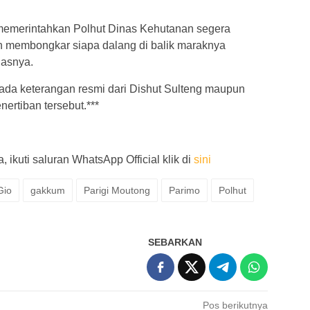
emerintahkan Polhut Dinas Kehutanan segera
n membongkar siapa dalang di balik maraknya
gasnya.
m ada keterangan resmi dari Dishut Sulteng maupun
ertiban tersebut.***
 ikuti saluran WhatsApp Official klik di
sini
Gio
gakkum
Parigi Moutong
Parimo
Polhut
SEBARKAN
Pos berikutnya