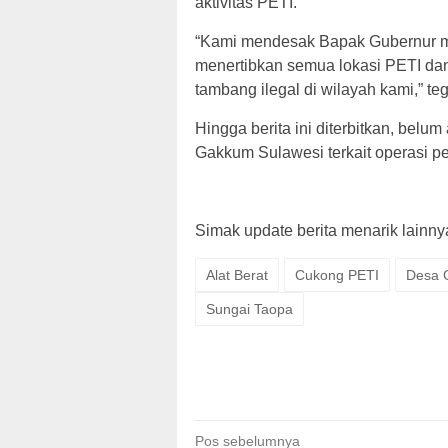
aktivitas PETI.
“Kami mendesak Bapak Gubernur m
menertibkan semua lokasi PETI da
tambang ilegal di wilayah kami,” te
Hingga berita ini diterbitkan, belu
Gakkum Sulawesi terkait operasi pen
Simak update berita menarik lainnya,
Alat Berat
Cukong PETI
Desa 
Sungai Taopa
Navigasi
Pos sebelumnya