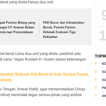
erat yang disita hanya dua unit.
pati Parimo Bilang yang
PAD Bocor dan Infrastruktur
gugat CV Arawan Bukan
Buruk, Pemda Parimo
1
mda tapi Perpustakaan
Didesak Evaluasi Tiga
Kebijakan
lat berat cuma dua unit yang disita, padahal ada
TOPI
 di sana,” tegas Rustam H. Husen dalam keterangan
KO
S
Gunakan Belasan Alat Berat di Hulu Sungai Taopa,
Cukong
S
PA
 Tengah, Anwar Hafid, agar memerintahkan Dinas
olhut) menindak tegas semua pihak yang terlibat
AH