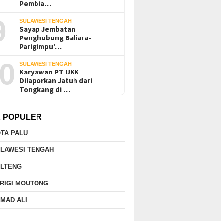
Pembia…
9
SULAWESI TENGAH
Sayap Jembatan
Penghubung Baliara-
Parigimpu’…
0
SULAWESI TENGAH
Karyawan PT UKK
Dilaporkan Jatuh dari
Tongkang di …
K POPULER
TA PALU
ULAWESI TENGAH
ULTENG
RIGI MOUTONG
MAD ALI