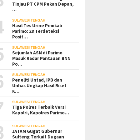
Tinjau PT CPM Pekan Depan,
…
4
SULAWESI TENGAH
Hasil Tes Urine Pemkab
Parimo: 28 Terdeteksi
Posit…
5
SULAWESI TENGAH
Sejumlah ASN di Parimo
Masuk Radar Pantauan BNN
Po…
6
SULAWESI TENGAH
Peneliti Untad, IPB dan
Unhas Ungkap Hasil Riset
K…
7
SULAWESI TENGAH
Tiga Polres Terbaik Versi
Kapolri, Kapolres Parimo…
8
SULAWESI TENGAH
JATAM Gugat Gubernur
Sulteng Terkait Dugaan