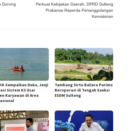
ja Dorong
Perkuat Kebijakan Daerah, DPRD Sulteng
Prakarsai Raperda Penanggulangan
Kemiskinan
KK Sampaikan Duka, Janji
Tambang Sirtu Baliara Parimo
uasi Sistem K3 Usai
Beroperasi di Tengah Sanksi
den Karyawan di Area
ESDM Sulteng
asional