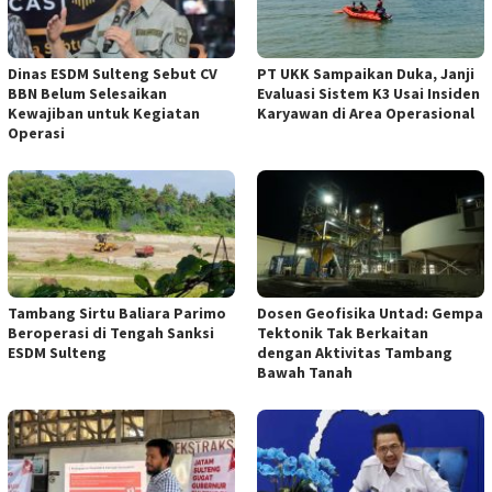
Dinas ESDM Sulteng Sebut CV
PT UKK Sampaikan Duka, Janji
BBN Belum Selesaikan
Evaluasi Sistem K3 Usai Insiden
Kewajiban untuk Kegiatan
Karyawan di Area Operasional
Operasi
Tambang Sirtu Baliara Parimo
Dosen Geofisika Untad: Gempa
Beroperasi di Tengah Sanksi
Tektonik Tak Berkaitan
ESDM Sulteng
dengan Aktivitas Tambang
Bawah Tanah