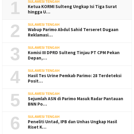
1
SULAWESI TENGAH
Ketua KORMI Sulteng Ungkap Isi Tiga Surat
hingga U…
2
SULAWESI TENGAH
Wabup Parimo Abdul Sahid Terseret Dugaan
Reklamasi…
3
SULAWESI TENGAH
Komisi III DPRD Sulteng Tinjau PT CPM Pekan
Depan,…
4
SULAWESI TENGAH
Hasil Tes Urine Pemkab Parimo: 28 Terdeteksi
Posit…
5
SULAWESI TENGAH
Sejumlah ASN di Parimo Masuk Radar Pantauan
BNN Po…
6
SULAWESI TENGAH
Peneliti Untad, IPB dan Unhas Ungkap Hasil
Riset K…