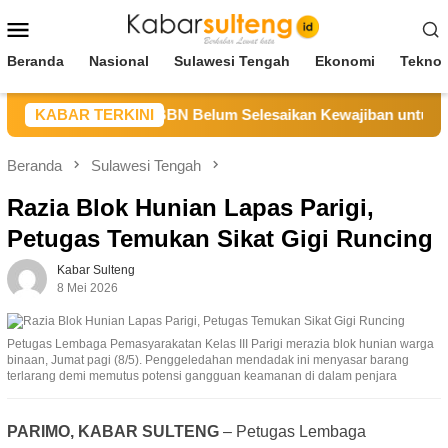
Loncat
Menu
ke
Mobile
konten
Beranda
Nasional
Sulawesi Tengah
Ekonomi
Teknol
teng Sebut CV BBN Belum Selesaikan Kewajiban untuk Kegiata
KABAR TERKINI
Beranda
Sulawesi Tengah
Razia Blok Hunian Lapas Parigi,
Petugas Temukan Sikat Gigi Runcing
Kabar Sulteng
8 Mei 2026
Petugas Lembaga Pemasyarakatan Kelas III Parigi merazia blok hunian warga
binaan, Jumat pagi (8/5). Penggeledahan mendadak ini menyasar barang
terlarang demi memutus potensi gangguan keamanan di dalam penjara
PARIMO, KABAR SULTENG
– Petugas Lembaga