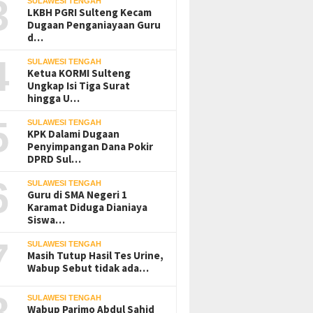
3
SULAWESI TENGAH
LKBH PGRI Sulteng Kecam
Dugaan Penganiayaan Guru
d…
4
SULAWESI TENGAH
Ketua KORMI Sulteng
Ungkap Isi Tiga Surat
hingga U…
5
SULAWESI TENGAH
KPK Dalami Dugaan
Penyimpangan Dana Pokir
DPRD Sul…
6
SULAWESI TENGAH
Guru di SMA Negeri 1
Karamat Diduga Dianiaya
Siswa…
7
SULAWESI TENGAH
Masih Tutup Hasil Tes Urine,
Wabup Sebut tidak ada…
8
SULAWESI TENGAH
Wabup Parimo Abdul Sahid