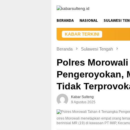
Loncat
ke
konten
BERANDA
NASIONAL
SULAWESI TE
KABAR TERKINI
Beranda
Sulawesi Tengah
Polres Morowali
Pengeroyokan, 
Tidak Terprovok
Kabar Sulteng
9 Agustus 2025
olres Morowali menetapkan empat orang te
berinisial MR (19) di kawasan PT IMIP, Keca