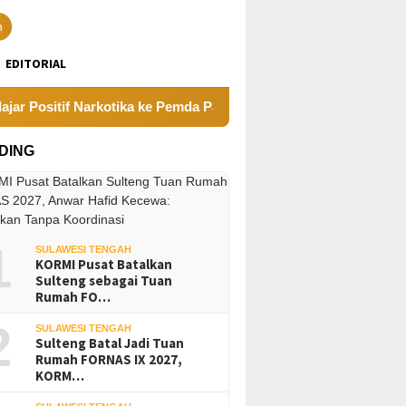
n
EDITORIAL
sitif Narkotika ke Pemda Parimo
Sayap Jembatan Pengh
DING
1
SULAWESI TENGAH
KORMI Pusat Batalkan
Sulteng sebagai Tuan
Rumah FO…
2
SULAWESI TENGAH
Sulteng Batal Jadi Tuan
Rumah FORNAS IX 2027,
KORM…