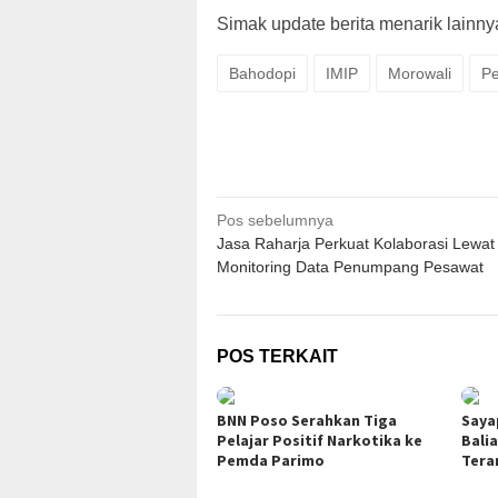
Simak update berita menarik lainnya,
Bahodopi
IMIP
Morowali
P
Navigasi
Pos sebelumnya
Jasa Raharja Perkuat Kolaborasi Lewat
pos
Monitoring Data Penumpang Pesawat
POS TERKAIT
BNN Poso Serahkan Tiga
Saya
Pelajar Positif Narkotika ke
Bali
Pemda Parimo
Tera