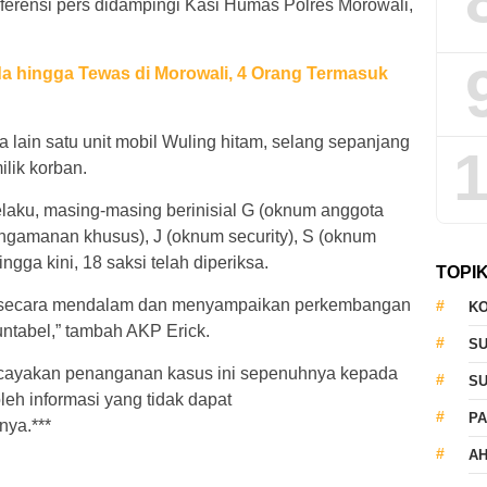
nferensi pers didampingi Kasi Humas Polres Morowali,
 hingga Tewas di Morowali, 4 Orang Termasuk
 lain satu unit mobil Wuling hitam, selang sepanjang
1
ilik korban.
laku, masing-masing berinisial G (oknum anggota
ngamanan khusus), J (oknum security), S (oknum
ingga kini, 18 saksi telah diperiksa.
TOPI
n secara mendalam dan menyampaikan perkembangan
KO
untabel,” tambah AKP Erick.
S
ayakan penanganan kasus ini sepenuhnya kepada
S
oleh informasi yang tidak dapat
PA
ya.***
AH