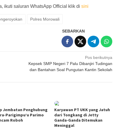
 ikuti saluran WhatsApp Official klik di
sini
engeroyokan
Polres Morowali
SEBARKAN
Pos berikutnya
Kepsek SMP Negeri 7 Palu Dibanjiri Tudingan
dan Bantahan Soal Pungutan Kantin Sekolah
p Jembatan Penghubung
Karyawan PT UKK yang Jatuh
ara-Parigimpu’u Parimo
dari Tongkang di Jetty
ncam Roboh
Ganda-Ganda Ditemukan
Meninggal