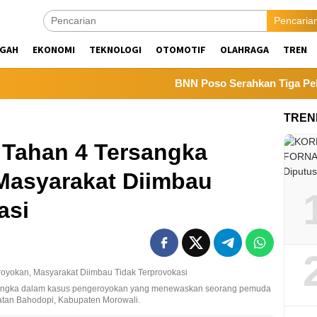
Pencaria
NGAH
EKONOMI
TEKNOLOGI
OTOMOTIF
OLAHRAGA
TREN
BNN Poso Serahkan Tiga Pelajar Po
TREN
 Tahan 4 Tersangka
Masyarakat Diimbau
asi
rsangka dalam kasus pengeroyokan yang menewaskan seorang pemuda
matan Bahodopi, Kabupaten Morowali.