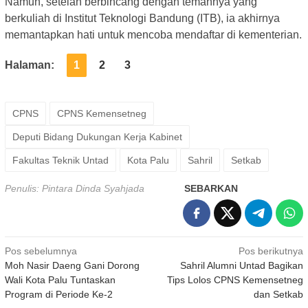
Namun, setelah berbincang dengan temannya yang
berkuliah di Institut Teknologi Bandung (ITB), ia akhirnya
memantapkan hati untuk mencoba mendaftar di kementerian.
Halaman:
1
2
3
CPNS
CPNS Kemensetneg
Deputi Bidang Dukungan Kerja Kabinet
Fakultas Teknik Untad
Kota Palu
Sahril
Setkab
Penulis: Pintara Dinda Syahjada
SEBARKAN
Navigasi
Pos sebelumnya
Pos berikutnya
Moh Nasir Daeng Gani Dorong
Sahril Alumni Untad Bagikan
pos
Wali Kota Palu Tuntaskan
Tips Lolos CPNS Kemensetneg
Program di Periode Ke-2
dan Setkab