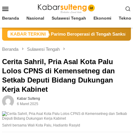
Loncat
Menu
ke
Mobile
konten
Beranda
Nasional
Sulawesi Tengah
Ekonomi
Teknol
ambang Sirtu Baliara Parimo Beroperasi di Tengah Sanksi ESDM
KABAR TERKINI
Beranda
Sulawesi Tengah
Cerita Sahril, Pria Asal Kota Palu
Lolos CPNS di Kemensetneg dan
Setkab Deputi Bidang Dukungan
Kerja Kabinet
Kabar Sulteng
6 Maret 2025
Sahril bersama Wali Kota Palu, Hadianto Rasyid