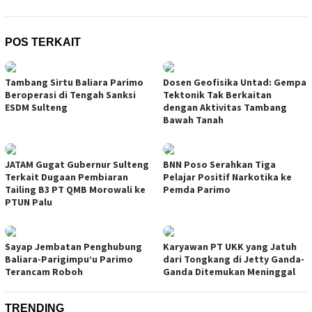
POS TERKAIT
Tambang Sirtu Baliara Parimo
Dosen Geofisika Untad: Gempa
Beroperasi di Tengah Sanksi
Tektonik Tak Berkaitan
ESDM Sulteng
dengan Aktivitas Tambang
Bawah Tanah
JATAM Gugat Gubernur Sulteng
BNN Poso Serahkan Tiga
Terkait Dugaan Pembiaran
Pelajar Positif Narkotika ke
Tailing B3 PT QMB Morowali ke
Pemda Parimo
PTUN Palu
Sayap Jembatan Penghubung
Karyawan PT UKK yang Jatuh
Baliara-Parigimpu’u Parimo
dari Tongkang di Jetty Ganda-
Terancam Roboh
Ganda Ditemukan Meninggal
TRENDING