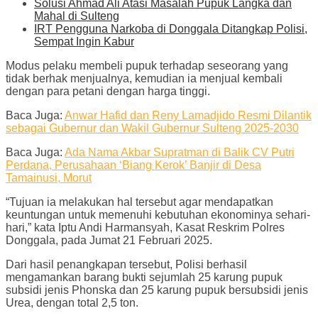
Solusi Ahmad Ali Atasi Masalah Pupuk Langka dan
Mahal di Sulteng
IRT Pengguna Narkoba di Donggala Ditangkap Polisi,
Sempat Ingin Kabur
Modus pelaku membeli pupuk terhadap seseorang yang
tidak berhak menjualnya, kemudian ia menjual kembali
dengan para petani dengan harga tinggi.
Baca Juga:
Anwar Hafid dan Reny Lamadjido Resmi Dilantik
sebagai Gubernur dan Wakil Gubernur Sulteng 2025-2030
Baca Juga:
Ada Nama Akbar Supratman di Balik CV Putri
Perdana, Perusahaan ‘Biang Kerok’ Banjir di Desa
Tamainusi, Morut
“Tujuan ia melakukan hal tersebut agar mendapatkan
keuntungan untuk memenuhi kebutuhan ekonominya sehari-
hari,” kata Iptu Andi Harmansyah, Kasat Reskrim Polres
Donggala, pada Jumat 21 Februari 2025.
Dari hasil penangkapan tersebut, Polisi berhasil
mengamankan barang bukti sejumlah 25 karung pupuk
subsidi jenis Phonska dan 25 karung pupuk bersubsidi jenis
Urea, dengan total 2,5 ton.