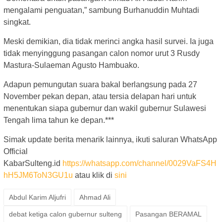
mengalami penguatan,” sambung Burhanuddin Muhtadi
singkat.
Meski demikian, dia tidak merinci angka hasil survei. Ia juga
tidak menyinggung pasangan calon nomor urut 3 Rusdy
Mastura-Sulaeman Agusto Hambuako.
Adapun pemungutan suara bakal berlangsung pada 27
November pekan depan, atau tersia delapan hari untuk
menentukan siapa gubernur dan wakil gubernur Sulawesi
Tengah lima tahun ke depan.***
Simak update berita menarik lainnya, ikuti saluran WhatsApp
Official
KabarSulteng.id
https://whatsapp.com/channel/0029VaFS4H
hH5JM6ToN3GU1u
atau klik di
sini
Abdul Karim Aljufri
Ahmad Ali
debat ketiga calon gubernur sulteng
Pasangan BERAMAL