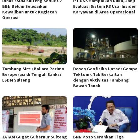
Dinas ESDM Sulteng Sebut CV
PT UKK Sampaikan Duka, Janji
BBN Belum Selesaikan
Evaluasi Sistem K3 Usai Insiden
Kewajiban untuk Kegiatan
Karyawan di Area Operasional
Operasi
Tambang Sirtu Baliara Parimo
Dosen Geofisika Untad: Gempa
Beroperasi di Tengah Sanksi
Tektonik Tak Berkaitan
ESDM Sulteng
dengan Aktivitas Tambang
Bawah Tanah
JATAM Gugat Gubernur Sulteng
BNN Poso Serahkan Tiga