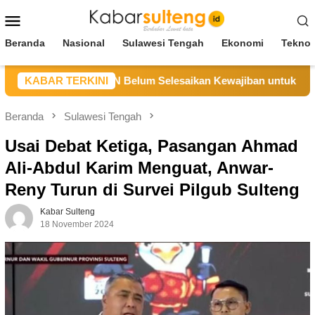
Loncat
Menu
ke
Mobile
konten
Beranda
Nasional
Sulawesi Tengah
Ekonomi
Teknol
 Sebut CV BBN Belum Selesaikan Kewajiban untuk Kegiatan Op
KABAR TERKINI
Beranda
Sulawesi Tengah
Usai Debat Ketiga, Pasangan Ahmad
Ali-Abdul Karim Menguat, Anwar-
Reny Turun di Survei Pilgub Sulteng
Kabar Sulteng
18 November 2024