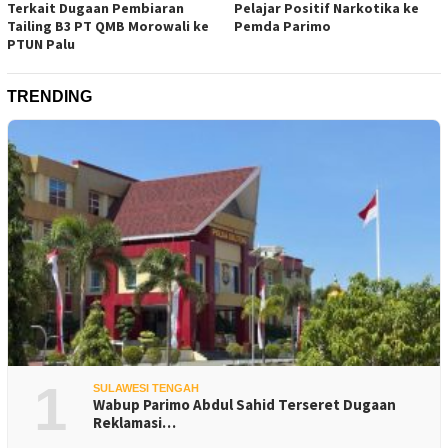
Terkait Dugaan Pembiaran
Pelajar Positif Narkotika ke
Tailing B3 PT QMB Morowali ke
Pemda Parimo
PTUN Palu
TRENDING
1
SULAWESI TENGAH
Wabup Parimo Abdul Sahid Terseret Dugaan
Reklamasi…