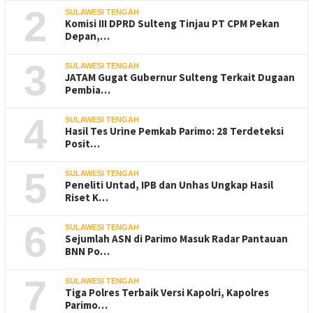
2
SULAWESI TENGAH
Komisi III DPRD Sulteng Tinjau PT CPM Pekan
Depan,…
3
SULAWESI TENGAH
JATAM Gugat Gubernur Sulteng Terkait Dugaan
Pembia…
4
SULAWESI TENGAH
Hasil Tes Urine Pemkab Parimo: 28 Terdeteksi
Posit…
5
SULAWESI TENGAH
Peneliti Untad, IPB dan Unhas Ungkap Hasil
Riset K…
6
SULAWESI TENGAH
Sejumlah ASN di Parimo Masuk Radar Pantauan
BNN Po…
7
SULAWESI TENGAH
Tiga Polres Terbaik Versi Kapolri, Kapolres
Parimo…