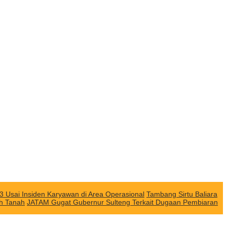
3 Usai Insiden Karyawan di Area Operasional
Tambang Sirtu Baliara
ah Tanah
JATAM Gugat Gubernur Sulteng Terkait Dugaan Pembiaran