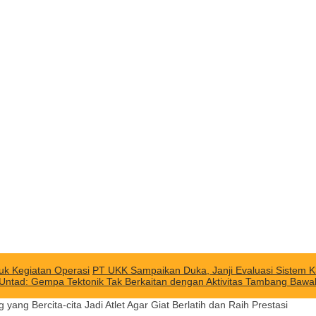
uk Kegiatan Operasi
PT UKK Sampaikan Duka, Janji Evaluasi Sistem K
 Untad: Gempa Tektonik Tak Berkaitan dengan Aktivitas Tambang Baw
yang Bercita-cita Jadi Atlet Agar Giat Berlatih dan Raih Prestasi