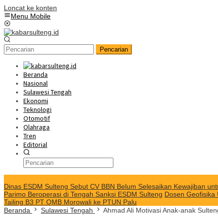
Loncat ke konten
Menu Mobile
Pencarian
Beranda
Nasional
Sulawesi Tengah
Ekonomi
Teknologi
Otomotif
Olahraga
Tren
Editorial
KABAR TERKINI
Dinas ESDM Sulteng Sebut CV BBN Belum Selesaikan Kewajiban unt
Parimo Beroperasi di Tengah Sanksi ESDM Sulteng
Dosen Geofisika
Tailing B3 PT QMB Morowali ke PTUN Palu
Beranda
Sulawesi Tengah
Ahmad Ali Motivasi Anak-anak Sulteng 