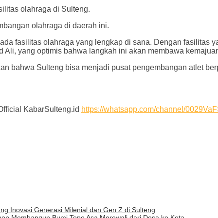
ilitas olahraga di Sulteng.
bangan olahraga di daerah ini.
 ada fasilitas olahraga yang lengkap di sana. Dengan fasilit
Ahmad Ali, yang optimis bahwa langkah ini akan membawa kemajua
n bahwa Sulteng bisa menjadi pusat pengembangan atlet berprest
Official KabarSulteng.id
https://whatsapp.com/channel/0029
novasi Generasi Milenial dan Gen Z di Sulteng
en Membangun Bumi Tepe Asa Morowali dari Desa ke Kota