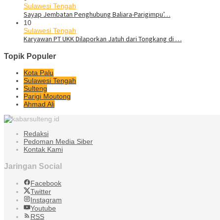
Sulawesi Tengah
Sayap Jembatan Penghubung Baliara-Parigimpu’…
10
Sulawesi Tengah
Karyawan PT UKK Dilaporkan Jatuh dari Tongkang di …
Topik Populer
Kota Palu
Sulawesi Tengah
Sulteng
Parigi Moutong
Ahmad Ali
Redaksi
Pedoman Media Siber
Kontak Kami
Jaringan Social
Facebook
Twitter
Instagram
Youtube
RSS