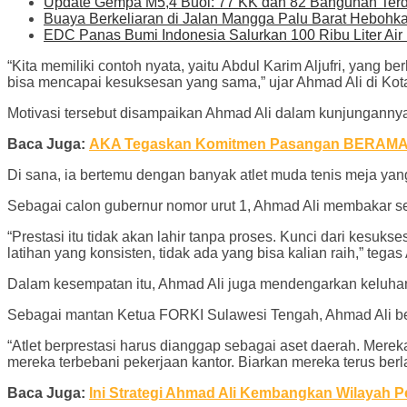
Update Gempa M5,4 Buol: 77 KK dan 82 Bangunan Ter
Buaya Berkeliaran di Jalan Mangga Palu Barat Hebohk
EDC Panas Bumi Indonesia Salurkan 100 Ribu Liter Air 
“Kita memiliki contoh nyata, yaitu Abdul Karim Aljufri, yang be
bisa mencapai kesuksesan yang sama,” ujar Ahmad Ali di Kot
Motivasi tersebut disampaikan Ahmad Ali dalam kunjungannya 
Baca Juga:
AKA Tegaskan Komitmen Pasangan BERAMAL Du
Di sana, ia bertemu dengan banyak atlet muda tenis meja ya
Sebagai calon gubernur nomor urut 1, Ahmad Ali membakar sema
“Prestasi itu tidak akan lahir tanpa proses. Kunci dari kesuk
latihan yang konsisten, tidak ada yang bisa kalian raih,” tega
Dalam kesempatan itu, Ahmad Ali juga mendengarkan keluhan 
Sebagai mantan Ketua FORKI Sulawesi Tengah, Ahmad Ali ber
“Atlet berprestasi harus dianggap sebagai aset daerah. Merek
mereka terbebani pekerjaan kantor. Biarkan mereka terus berl
Baca Juga:
Ini Strategi Ahmad Ali Kembangkan Wilayah P