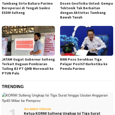
Tambang Sirtu Baliara Parimo
Dosen Geofisika Untad: Gempa
Beroperasi di Tengah Sanksi
Tektonik Tak Berkaitan
ESDM Sulteng
dengan Aktivitas Tambang
Bawah Tanah
JATAM Gugat Gubernur Sulteng
BNN Poso Serahkan Tiga
Terkait Dugaan Pembiaran
Pelajar Positif Narkotika ke
Tailing B3 PT QMB Morowali ke
Pemda Parimo
PTUN Palu
TRENDING
1
SULAWESI TENGAH
Ketua KORMI Sulteng Ungkap Isi Tiga Surat