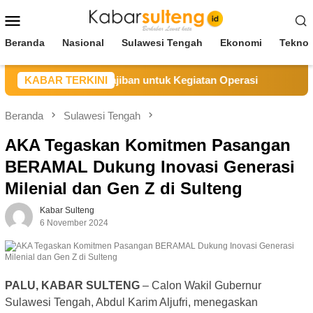
Loncat
Menu
ke
Mobile
konten
Beranda
Nasional
Sulawesi Tengah
Ekonomi
Teknol
Selesaikan Kewajiban untuk Kegiatan Operasi
KABAR TERKINI
PT UKK 
Beranda
Sulawesi Tengah
AKA Tegaskan Komitmen Pasangan
BERAMAL Dukung Inovasi Generasi
Milenial dan Gen Z di Sulteng
Kabar Sulteng
6 November 2024
PALU, KABAR SULTENG
– Calon Wakil Gubernur
Sulawesi Tengah, Abdul Karim Aljufri, menegaskan