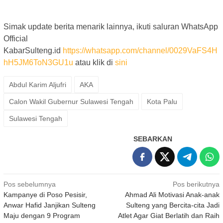
Simak update berita menarik lainnya, ikuti saluran WhatsApp
Official
KabarSulteng.id
https://whatsapp.com/channel/0029VaFS4H
hH5JM6ToN3GU1u
atau klik di
sini
Abdul Karim Aljufri
AKA
Calon Wakil Gubernur Sulawesi Tengah
Kota Palu
Sulawesi Tengah
SEBARKAN
Navigasi
Pos sebelumnya
Pos berikutnya
Kampanye di Poso Pesisir,
Ahmad Ali Motivasi Anak-anak
pos
Anwar Hafid Janjikan Sulteng
Sulteng yang Bercita-cita Jadi
Maju dengan 9 Program
Atlet Agar Giat Berlatih dan Raih