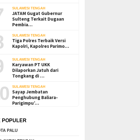
7
SULAWESI TENGAH
JATAM Gugat Gubernur
Sulteng Terkait Dugaan
Pembia…
8
SULAWESI TENGAH
Tiga Polres Terbaik Versi
Kapolri, Kapolres Parimo…
9
SULAWESI TENGAH
Karyawan PT UKK
Dilaporkan Jatuh dari
Tongkang di …
0
SULAWESI TENGAH
Sayap Jembatan
Penghubung Baliara-
Parigimpu’…
K POPULER
TA PALU