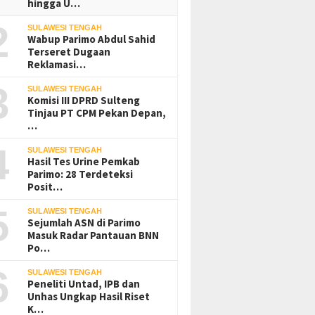
hingga U…
2
SULAWESI TENGAH
Wabup Parimo Abdul Sahid
Terseret Dugaan
Reklamasi…
3
SULAWESI TENGAH
Komisi III DPRD Sulteng
Tinjau PT CPM Pekan Depan,
…
4
SULAWESI TENGAH
Hasil Tes Urine Pemkab
Parimo: 28 Terdeteksi
Posit…
5
SULAWESI TENGAH
Sejumlah ASN di Parimo
Masuk Radar Pantauan BNN
Po…
6
SULAWESI TENGAH
Peneliti Untad, IPB dan
Unhas Ungkap Hasil Riset
K…