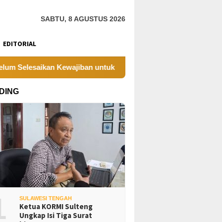
SABTU, 8 AGUSTUS 2026
EDITORIAL
an Kewajiban untuk Kegiatan Operasi
PT UKK Sampaika
DING
1
SULAWESI TENGAH
Ketua KORMI Sulteng
Ungkap Isi Tiga Surat