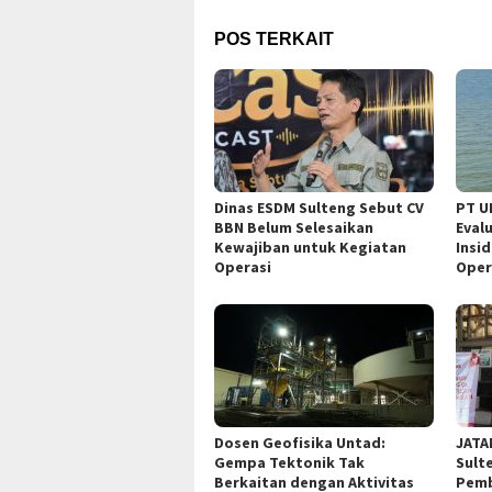
POS TERKAIT
Dinas ESDM Sulteng Sebut CV
PT U
BBN Belum Selesaikan
Eval
Kewajiban untuk Kegiatan
Insi
Operasi
Oper
Dosen Geofisika Untad:
JATA
Gempa Tektonik Tak
Sult
Berkaitan dengan Aktivitas
Pemb