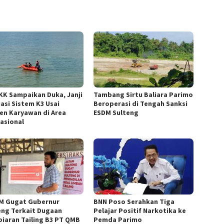
KK Sampaikan Duka, Janji
Tambang Sirtu Baliara Parimo
uasi Sistem K3 Usai
Beroperasi di Tengah Sanksi
den Karyawan di Area
ESDM Sulteng
asional
M Gugat Gubernur
BNN Poso Serahkan Tiga
eng Terkait Dugaan
Pelajar Positif Narkotika ke
iaran Tailing B3 PT QMB
Pemda Parimo