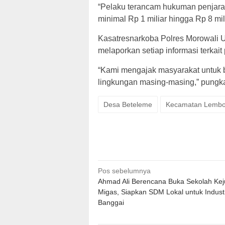
“Pelaku terancam hukuman penjara 
minimal Rp 1 miliar hingga Rp 8 mil
Kasatresnarkoba Polres Morowali U
melaporkan setiap informasi terkai
“Kami mengajak masyarakat untuk 
lingkungan masing-masing,” pungka
Desa Beteleme
Kecamatan Lemb
Navigasi
Pos sebelumnya
Ahmad Ali Berencana Buka Sekolah Kej
pos
Migas, Siapkan SDM Lokal untuk Indust
Banggai