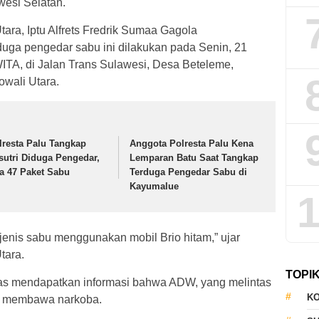
wesi Selatan.
ara, Iptu Alfrets Fredrik Sumaa Gagola
ga pengedar sabu ini dilakukan pada Senin, 21
WITA, di Jalan Trans Sulawesi, Desa Beteleme,
wali Utara.
lresta Palu Tangkap
Anggota Polresta Palu Kena
sutri Diduga Pengedar,
Lemparan Batu Saat Tangkap
ta 47 Paket Sabu
Terduga Pengedar Sabu di
Kayumalue
1
nis sabu menggunakan mobil Brio hitam,” ujar
tara.
TOPI
gas mendapatkan informasi bahwa ADW, yang melintas
KO
ai membawa narkoba.