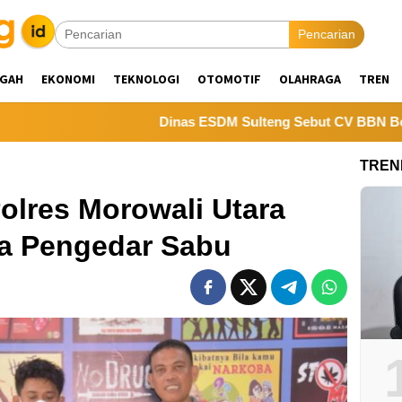
Pencarian
NGAH
EKONOMI
TEKNOLOGI
OTOMOTIF
OLAHRAGA
TREN
Dinas ESDM Sulteng Sebut CV BBN Belum Selesaik
TREN
olres Morowali Utara
a Pengedar Sabu