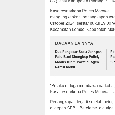
(27), asal Kabupaten Pinrang, Sula
Kasatresnarkoba Polres Morowali Ut
mengungkapkan, penangkapan terdu
Oktober 2024, sekitar pukul 19.00 
Kecamatan Lembo, Kabupaten Moro
BACAAN LAINNYA
Dua Pengedar Sabu Jaringan
Po
Palu-Buol Ditangkap Polisi,
Pa
Modus Kirim Paket di Agen
Si
Rental Mobil
“Pelaku diduga membawa narkoba je
Kasatresnarkoba Polres Morowali U
Penangkapan terjadi setelah petu
di depan SPBU Beteleme, dicurig