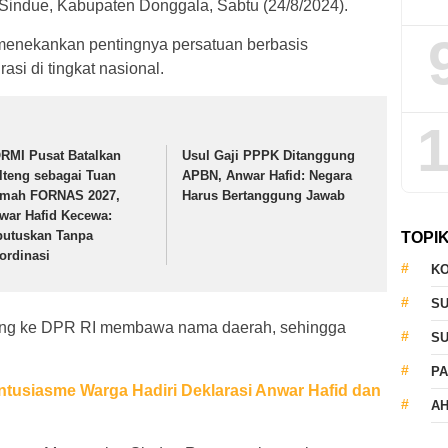
Sindue, Kabupaten Donggala, Sabtu (24/8/2024).
enekankan pentingnya persatuan berbasis
si di tingkat nasional.
1
RMI Pusat Batalkan
Usul Gaji PPPK Ditanggung
lteng sebagai Tuan
APBN, Anwar Hafid: Negara
mah FORNAS 2027,
Harus Bertanggung Jawab
war Hafid Kecewa:
putuskan Tanpa
TOPI
ordinasi
KO
S
tang ke DPR RI membawa nama daerah, sehingga
S
PA
ntusiasme Warga Hadiri Deklarasi Anwar Hafid dan
AH