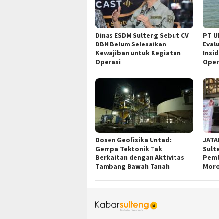
Dinas ESDM Sulteng Sebut CV
PT U
BBN Belum Selesaikan
Eval
Kewajiban untuk Kegiatan
Insi
Operasi
Oper
Dosen Geofisika Untad:
JATA
Gempa Tektonik Tak
Sult
Berkaitan dengan Aktivitas
Pemb
Tambang Bawah Tanah
Moro