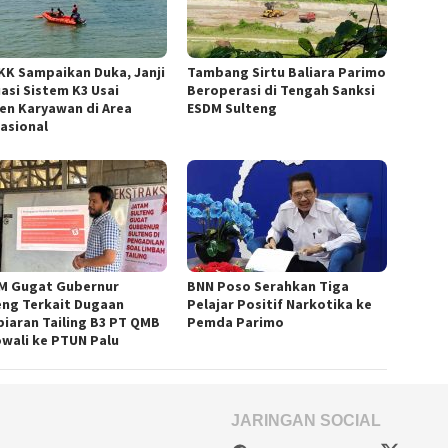
KK Sampaikan Duka, Janji
Tambang Sirtu Baliara Parimo
uasi Sistem K3 Usai
Beroperasi di Tengah Sanksi
den Karyawan di Area
ESDM Sulteng
asional
M Gugat Gubernur
BNN Poso Serahkan Tiga
eng Terkait Dugaan
Pelajar Positif Narkotika ke
iaran Tailing B3 PT QMB
Pemda Parimo
wali ke PTUN Palu
JARINGAN SOCIAL