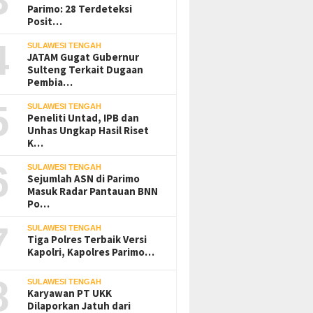
Parimo: 28 Terdeteksi
Posit…
4
SULAWESI TENGAH
JATAM Gugat Gubernur
Sulteng Terkait Dugaan
Pembia…
5
SULAWESI TENGAH
Peneliti Untad, IPB dan
Unhas Ungkap Hasil Riset
K…
6
SULAWESI TENGAH
Sejumlah ASN di Parimo
Masuk Radar Pantauan BNN
Po…
7
SULAWESI TENGAH
Tiga Polres Terbaik Versi
Kapolri, Kapolres Parimo…
8
SULAWESI TENGAH
Karyawan PT UKK
Dilaporkan Jatuh dari