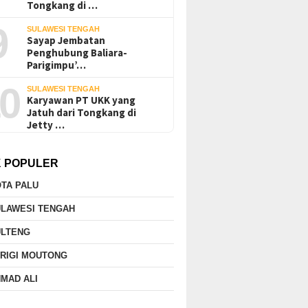
Tongkang di …
9
SULAWESI TENGAH
Sayap Jembatan
Penghubung Baliara-
Parigimpu’…
0
SULAWESI TENGAH
Karyawan PT UKK yang
Jatuh dari Tongkang di
Jetty …
K POPULER
TA PALU
ULAWESI TENGAH
ULTENG
RIGI MOUTONG
MAD ALI