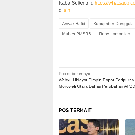
KabarSulteng.id
https://whatsap
di
sini
Anwar Hafid
Kabupaten Donggala
Mubes PMSRB
Reny Lamadjido
Navigasi
Pos sebelumnya
Wahyu Hidayat Pimpin Rapat Paripurn
pos
Morowali Utara Bahas Perubahan APB
POS TERKAIT