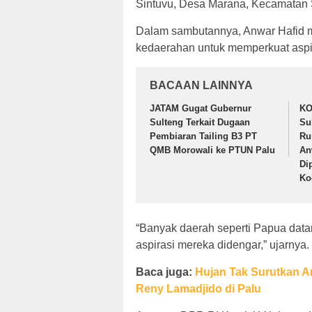
Sintuvu, Desa Marana, Kecamatan 
Dalam sambutannya, Anwar Hafid m
kedaerahan untuk memperkuat aspira
BACAAN LAINNYA
JATAM Gugat Gubernur
KO
Sulteng Terkait Dugaan
Su
Pembiaran Tailing B3 PT
Ru
QMB Morowali ke PTUN Palu
An
Di
Ko
“Banyak daerah seperti Papua da
aspirasi mereka didengar,” ujarnya.
Baca juga:
Hujan Tak Surutkan A
Reny Lamadjido di Palu