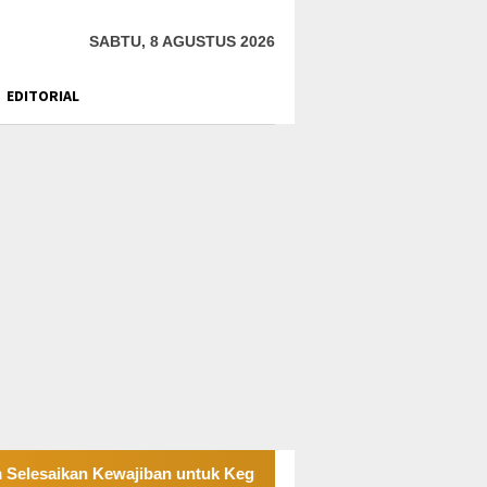
SABTU, 8 AGUSTUS 2026
EDITORIAL
iban untuk Kegiatan Operasi
PT UKK Sampaikan Duka, J