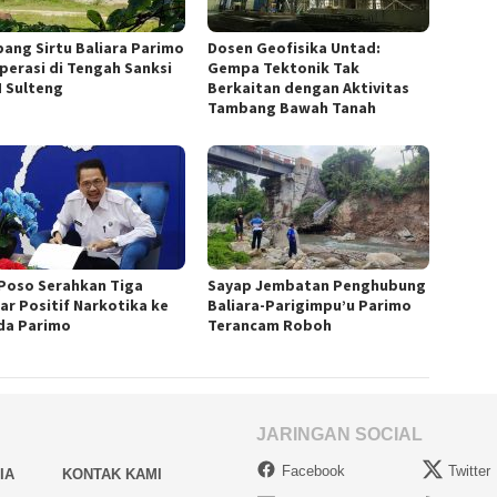
ang Sirtu Baliara Parimo
Dosen Geofisika Untad:
perasi di Tengah Sanksi
Gempa Tektonik Tak
 Sulteng
Berkaitan dengan Aktivitas
Tambang Bawah Tanah
Poso Serahkan Tiga
Sayap Jembatan Penghubung
jar Positif Narkotika ke
Baliara-Parigimpu’u Parimo
a Parimo
Terancam Roboh
JARINGAN SOCIAL
Facebook
Twitter
IA
KONTAK KAMI