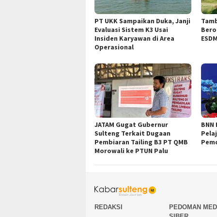
PT UKK Sampaikan Duka, Janji
Tamb
Evaluasi Sistem K3 Usai
Bero
Insiden Karyawan di Area
ESDM
Operasional
JATAM Gugat Gubernur
BNN 
Sulteng Terkait Dugaan
Pela
Pembiaran Tailing B3 PT QMB
Pemd
Morowali ke PTUN Palu
REDAKSI
PEDOMAN MED
SIBER