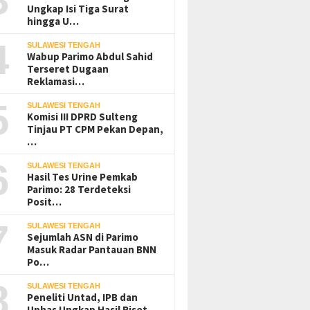
Ungkap Isi Tiga Surat
hingga U…
4
SULAWESI TENGAH
Wabup Parimo Abdul Sahid
Terseret Dugaan
Reklamasi…
5
SULAWESI TENGAH
Komisi III DPRD Sulteng
Tinjau PT CPM Pekan Depan,
…
6
SULAWESI TENGAH
Hasil Tes Urine Pemkab
Parimo: 28 Terdeteksi
Posit…
7
SULAWESI TENGAH
Sejumlah ASN di Parimo
Masuk Radar Pantauan BNN
Po…
8
SULAWESI TENGAH
Peneliti Untad, IPB dan
Unhas Ungkap Hasil Riset