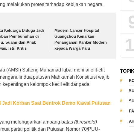
ng melakukan protes terhadap kebijakan negara.
tu Keluarga Diduga Jadi
Modern Cancer Hospital
rban Pembunuhan di
Guangzhou Kenalkan
1
lu, Suami dan Anak
Penanganan Kanker Modern
as, Istri Kritis
kepada Warga Palu
ia (AMSI) Sulteng Muhamad Iqbal menilai elit-elit
TOPI
enganulir dua putusan Mahkamah Konstitusi wajib
KO
 kepentingan kelompok kecil elit daripada
S
S
d Jadi Korban Saat Bentrok Demo Kawal Putusan
PA
AH
 yang melonggarkan ambang batas
(threshold)
mua partai politik dan Putusan Nomor 70/PUU-