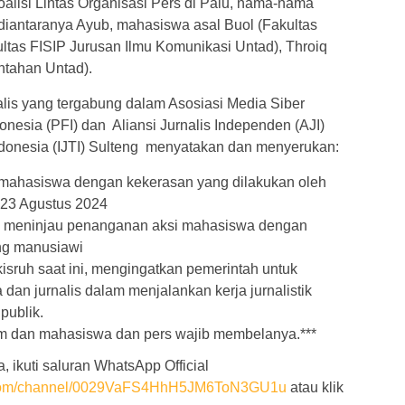
alisi Lintas Organisasi Pers di Palu, nama-nama
, diantaranya Ayub, mahasiswa asal Buol (Fakultas
ltas FISIP Jurusan Ilmu Komunikasi Untad), Throiq
intahan Untad).
nalis yang tergabung dalam Asosiasi Media Siber
onesia (PFI) dan Aliansi Jurnalis Independen (AJI)
 Indonesia (IJTI) Sulteng menyatakan dan menyerukan:
mahasiswa dengan kekerasan yang dilakukan oleh
 23 Agustus 2024
n meninjau penanganan aksi mahasiswa dengan
ng manusiawi
 kisruh saat ini, mengingatkan pemerintah untuk
an jurnalis dalam menjalankan kerja jurnalistik
publik.
m dan mahasiswa dan pers wajib membelanya.***
, ikuti saluran WhatsApp Official
p.com/channel/0029VaFS4HhH5JM6ToN3GU1u
atau klik