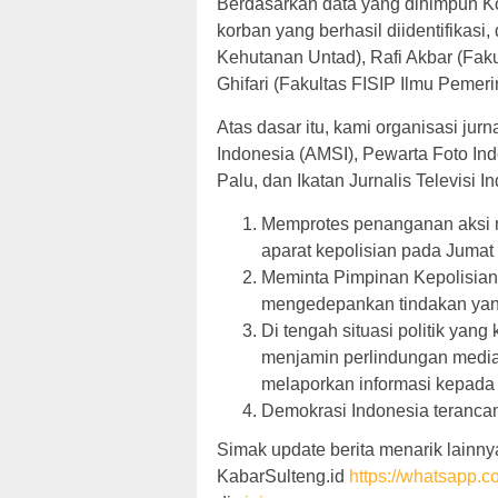
Berdasarkan data yang dihimpun Ko
korban yang berhasil diidentifikasi
Kehutanan Untad), Rafi Akbar (Faku
Ghifari (Fakultas FISIP Ilmu Pemer
Atas dasar itu, kami organisasi jur
Indonesia (AMSI), Pewarta Foto Ind
Palu, dan Ikatan Jurnalis Televisi
Memprotes penanganan aksi 
aparat kepolisian pada Jumat
Meminta Pimpinan Kepolisia
mengedepankan tindakan ya
Di tengah situasi politik yang
menjamin perlindungan media d
melaporkan informasi kepada 
Demokrasi Indonesia teranca
Simak update berita menarik lainnya
KabarSulteng.id
https://whatsap