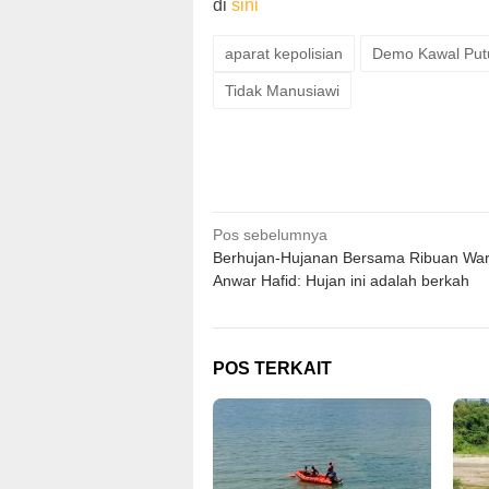
di
sini
aparat kepolisian
Demo Kawal Pu
Tidak Manusiawi
Navigasi
Pos sebelumnya
Berhujan-Hujanan Bersama Ribuan War
pos
Anwar Hafid: Hujan ini adalah berkah
POS TERKAIT