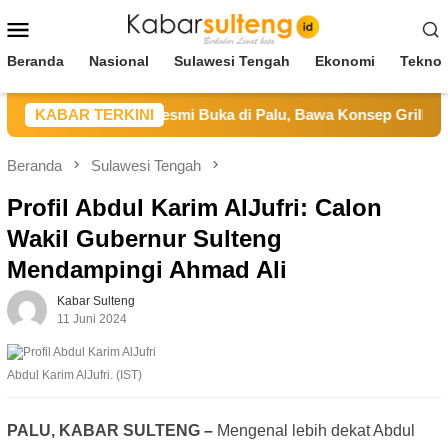
Loncat
Menu
ke
Mobile
konten
Beranda
Nasional
Sulawesi Tengah
Ekonomi
Teknol
HaiHai Restaurant Resmi Buka di Palu, Bawa Konsep Grill dan H
KABAR TERKINI
Beranda
Sulawesi Tengah
Profil Abdul Karim AlJufri: Calon
Wakil Gubernur Sulteng
Mendampingi Ahmad Ali
Kabar Sulteng
11 Juni 2024
Abdul Karim AlJufri. (IST)
PALU, KABAR SULTENG –
Mengenal lebih dekat Abdul