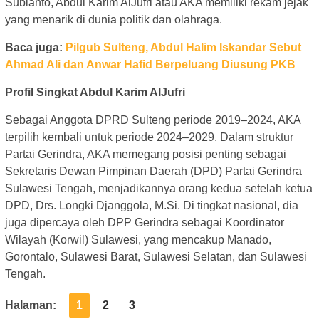
Subianto, Abdul Karim AlJufri atau AKA memiliki rekam jejak
yang menarik di dunia politik dan olahraga.
Baca juga:
Pilgub Sulteng, Abdul Halim Iskandar Sebut
Ahmad Ali dan Anwar Hafid Berpeluang Diusung PKB
Profil Singkat Abdul Karim AlJufri
Sebagai Anggota DPRD Sulteng periode 2019–2024, AKA
terpilih kembali untuk periode 2024–2029. Dalam struktur
Partai Gerindra, AKA memegang posisi penting sebagai
Sekretaris Dewan Pimpinan Daerah (DPD) Partai Gerindra
Sulawesi Tengah, menjadikannya orang kedua setelah ketua
DPD, Drs. Longki Djanggola, M.Si. Di tingkat nasional, dia
juga dipercaya oleh DPP Gerindra sebagai Koordinator
Wilayah (Korwil) Sulawesi, yang mencakup Manado,
Gorontalo, Sulawesi Barat, Sulawesi Selatan, dan Sulawesi
Tengah.
Halaman:
1
2
3