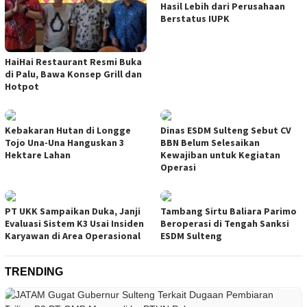
Hasil Lebih dari Perusahaan
Berstatus IUPK
HaiHai Restaurant Resmi Buka
di Palu, Bawa Konsep Grill dan
Hotpot
Kebakaran Hutan di Longge
Dinas ESDM Sulteng Sebut CV
Tojo Una-Una Hanguskan 3
BBN Belum Selesaikan
Hektare Lahan
Kewajiban untuk Kegiatan
Operasi
PT UKK Sampaikan Duka, Janji
Tambang Sirtu Baliara Parimo
Evaluasi Sistem K3 Usai Insiden
Beroperasi di Tengah Sanksi
Karyawan di Area Operasional
ESDM Sulteng
TRENDING