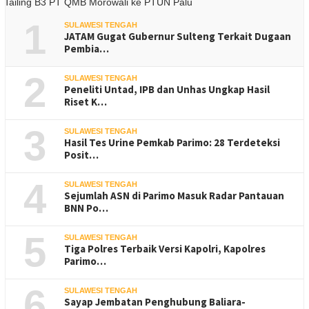
1
SULAWESI TENGAH
JATAM Gugat Gubernur Sulteng Terkait Dugaan
Pembia…
2
SULAWESI TENGAH
Peneliti Untad, IPB dan Unhas Ungkap Hasil
Riset K…
3
SULAWESI TENGAH
Hasil Tes Urine Pemkab Parimo: 28 Terdeteksi
Posit…
4
SULAWESI TENGAH
Sejumlah ASN di Parimo Masuk Radar Pantauan
BNN Po…
5
SULAWESI TENGAH
Tiga Polres Terbaik Versi Kapolri, Kapolres
Parimo…
6
SULAWESI TENGAH
Sayap Jembatan Penghubung Baliara-