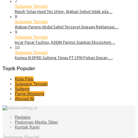
7
Sulawesi Tengah
Masih Tutup Hasil Tes Urine, Wabup Sebut tidak ada…
8
Sulawesi Tengah
Wabup Parimo Abdul Sahid Terseret Dugaan Reklamasi…
9
Sulawesi Tengah
Incar Pasar Fuzhou, KADIN Parimo Siapkan Ekosistem…
10
Sulawesi Tengah
Komisi III DPRD Sulteng Tinjau PT CPM Pekan Depan,…
Topik Populer
Kota Palu
Sulawesi Tengah
Sulteng
Parigi Moutong
Ahmad Ali
Redaksi
Pedoman Media Siber
Kontak Kami
Jaringan Social