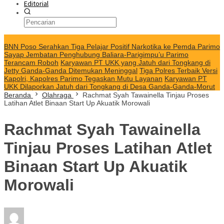
Editorial
KABAR TERKINI
BNN Poso Serahkan Tiga Pelajar Positif Narkotika ke Pemda Parimo
Sayap Jembatan Penghubung Baliara-Parigimpu’u Parimo
Terancam Roboh
Karyawan PT UKK yang Jatuh dari Tongkang di
Jetty Ganda-Ganda Ditemukan Meninggal
Tiga Polres Terbaik Versi
Kapolri, Kapolres Parimo Tegaskan Mutu Layanan
Karyawan PT
UKK Dilaporkan Jatuh dari Tongkang di Desa Ganda-Ganda-Morut
Beranda
Olahraga
Rachmat Syah Tawainella Tinjau Proses
Latihan Atlet Binaan Start Up Akuatik Morowali
Rachmat Syah Tawainella
Tinjau Proses Latihan Atlet
Binaan Start Up Akuatik
Morowali