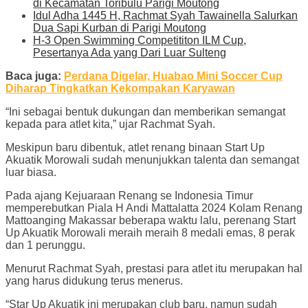
di Kecamatan Toribulu Parigi Moutong
Idul Adha 1445 H, Rachmat Syah Tawainella Salurkan
Dua Sapi Kurban di Parigi Moutong
H-3 Open Swimming Competititon ILM Cup,
Pesertanya Ada yang Dari Luar Sulteng
Baca juga:
Perdana Digelar, Huabao Mini Soccer Cup
Diharap Tingkatkan Kekompakan Karyawan
“Ini sebagai bentuk dukungan dan memberikan semangat
kepada para atlet kita,” ujar Rachmat Syah.
Meskipun baru dibentuk, atlet renang binaan Start Up
Akuatik Morowali sudah menunjukkan talenta dan semangat
luar biasa.
Pada ajang Kejuaraan Renang se Indonesia Timur
memperebutkan Piala H Andi Mattalatta 2024 Kolam Renang
Mattoanging Makassar beberapa waktu lalu, perenang Start
Up Akuatik Morowali meraih meraih 8 medali emas, 8 perak
dan 1 perunggu.
Menurut Rachmat Syah, prestasi para atlet itu merupakan hal
yang harus didukung terus menerus.
“Star Up Akuatik ini merupakan club baru, namun sudah