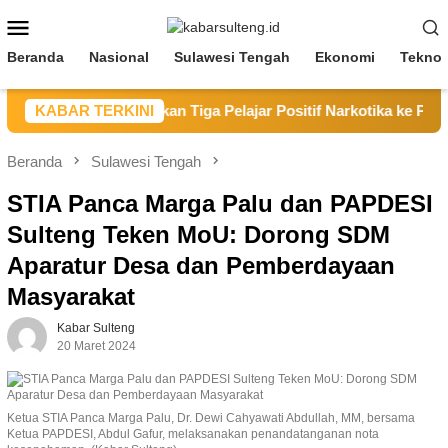
Loncat
Menu
ke
Mobile
konten
Beranda
Nasional
Sulawesi Tengah
Ekonomi
Teknol
BNN Poso Serahkan Tiga Pelajar Positif Narkotika ke Pemda 
KABAR TERKINI
Beranda
Sulawesi Tengah
STIA Panca Marga Palu dan PAPDESI
Sulteng Teken MoU: Dorong SDM
Aparatur Desa dan Pemberdayaan
Masyarakat
Kabar Sulteng
20 Maret 2024
Ketua STIA Panca Marga Palu, Dr. Dewi Cahyawati Abdullah, MM, bersama
Ketua PAPDESI, Abdul Gafur, melaksanakan penandatanganan nota