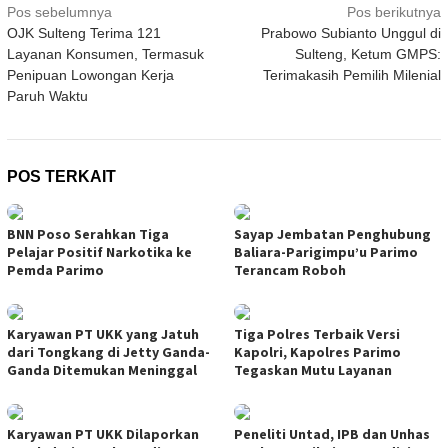
Navigasi
Pos sebelumnya
Pos berikutnya
OJK Sulteng Terima 121
Prabowo Subianto Unggul di
pos
Layanan Konsumen, Termasuk
Sulteng, Ketum GMPS:
Penipuan Lowongan Kerja
Terimakasih Pemilih Milenial
Paruh Waktu
POS TERKAIT
BNN Poso Serahkan Tiga
Sayap Jembatan Penghubung
Pelajar Positif Narkotika ke
Baliara-Parigimpu’u Parimo
Pemda Parimo
Terancam Roboh
Karyawan PT UKK yang Jatuh
Tiga Polres Terbaik Versi
dari Tongkang di Jetty Ganda-
Kapolri, Kapolres Parimo
Ganda Ditemukan Meninggal
Tegaskan Mutu Layanan
Karyawan PT UKK Dilaporkan
Peneliti Untad, IPB dan Unhas