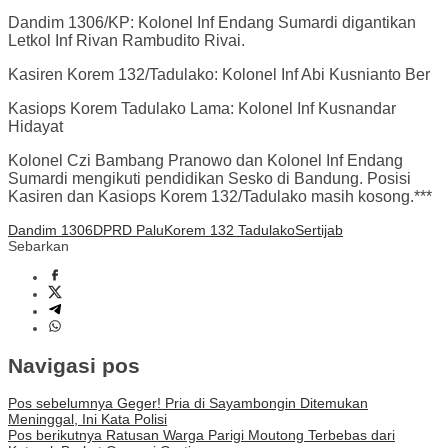
Dandim 1306/KP: Kolonel Inf Endang Sumardi digantikan
Letkol Inf Rivan Rambudito Rivai.
Kasiren Korem 132/Tadulako: Kolonel Inf Abi Kusnianto Ber
Kasiops Korem Tadulako Lama: Kolonel Inf Kusnandar
Hidayat
Kolonel Czi Bambang Pranowo dan Kolonel Inf Endang
Sumardi mengikuti pendidikan Sesko di Bandung. Posisi
Kasiren dan Kasiops Korem 132/Tadulako masih kosong.***
Dandim 1306
DPRD Palu
Korem 132 Tadulako
Sertijab
Sebarkan
Navigasi pos
Pos sebelumnya
Geger! Pria di Sayambongin Ditemukan
Meninggal, Ini Kata Polisi
Pos berikutnya
Ratusan Warga Parigi Moutong Terbebas dari