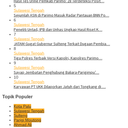
Hasil Tes Urine Pemkab Parimo: 28 Terdeteksi Posit…
5
Sulawesi Tengah
Sejumlah ASN di Parimo Masuk Radar Pantauan BNN Po…
6
Sulawesi Tengah
Peneliti Untad, IPB dan Unhas Ungkap Hasil Riset K…
7
Sulawesi Tengah
JATAM Gugat Gubernur Sulteng Terkait Dugaan Pembia…
8
Sulawesi Tengah
Tiga Polres Terbaik Versi Kapolri, Kapolres Parimo…
9
Sulawesi Tengah
Sayap Jembatan Penghubung Baliara-Parigimpu’…
10
Sulawesi Tengah
Karyawan PT UKK Dilaporkan Jatuh dari Tongkang di …
Topik Populer
Kota Palu
Sulawesi Tengah
Sulteng
Parigi Moutong
Ahmad Ali