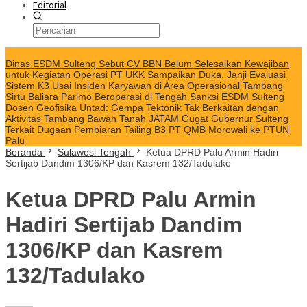
Editorial
KABAR TERKINI
Dinas ESDM Sulteng Sebut CV BBN Belum Selesaikan Kewajiban
untuk Kegiatan Operasi
PT UKK Sampaikan Duka, Janji Evaluasi
Sistem K3 Usai Insiden Karyawan di Area Operasional
Tambang
Sirtu Baliara Parimo Beroperasi di Tengah Sanksi ESDM Sulteng
Dosen Geofisika Untad: Gempa Tektonik Tak Berkaitan dengan
Aktivitas Tambang Bawah Tanah
JATAM Gugat Gubernur Sulteng
Terkait Dugaan Pembiaran Tailing B3 PT QMB Morowali ke PTUN
Palu
Beranda
Sulawesi Tengah
Ketua DPRD Palu Armin Hadiri
Sertijab Dandim 1306/KP dan Kasrem 132/Tadulako
Ketua DPRD Palu Armin
Hadiri Sertijab Dandim
1306/KP dan Kasrem
132/Tadulako