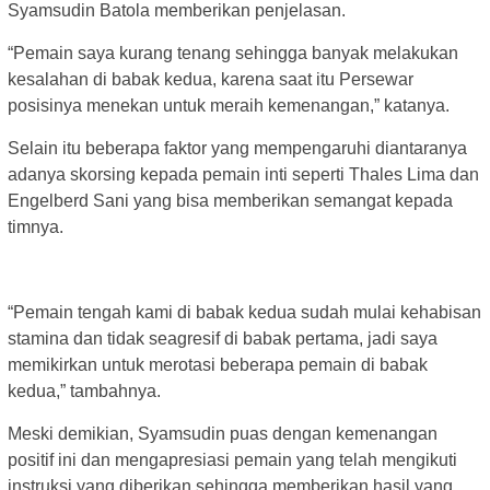
Syamsudin Batola memberikan penjelasan.
“Pemain saya kurang tenang sehingga banyak melakukan
kesalahan di babak kedua, karena saat itu Persewar
posisinya menekan untuk meraih kemenangan,” katanya.
Selain itu beberapa faktor yang mempengaruhi diantaranya
adanya skorsing kepada pemain inti seperti Thales Lima dan
Engelberd Sani yang bisa memberikan semangat kepada
timnya.
“Pemain tengah kami di babak kedua sudah mulai kehabisan
stamina dan tidak seagresif di babak pertama, jadi saya
memikirkan untuk merotasi beberapa pemain di babak
kedua,” tambahnya.
Meski demikian, Syamsudin puas dengan kemenangan
positif ini dan mengapresiasi pemain yang telah mengikuti
instruksi yang diberikan sehingga memberikan hasil yang