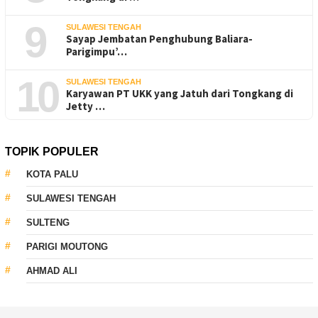
9
SULAWESI TENGAH
Sayap Jembatan Penghubung Baliara-
Parigimpu’…
10
SULAWESI TENGAH
Karyawan PT UKK yang Jatuh dari Tongkang di
Jetty …
TOPIK POPULER
KOTA PALU
SULAWESI TENGAH
SULTENG
PARIGI MOUTONG
AHMAD ALI