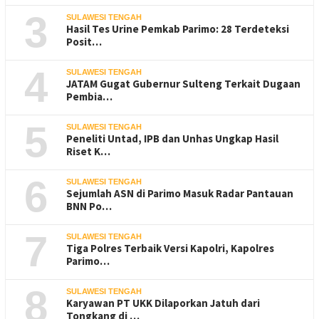
3
SULAWESI TENGAH
Hasil Tes Urine Pemkab Parimo: 28 Terdeteksi
Posit…
4
SULAWESI TENGAH
JATAM Gugat Gubernur Sulteng Terkait Dugaan
Pembia…
5
SULAWESI TENGAH
Peneliti Untad, IPB dan Unhas Ungkap Hasil
Riset K…
6
SULAWESI TENGAH
Sejumlah ASN di Parimo Masuk Radar Pantauan
BNN Po…
7
SULAWESI TENGAH
Tiga Polres Terbaik Versi Kapolri, Kapolres
Parimo…
8
SULAWESI TENGAH
Karyawan PT UKK Dilaporkan Jatuh dari
Tongkang di …