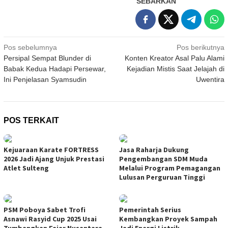
SEBARKAN
Navigasi
Pos sebelumnya
Pos berikutnya
Persipal Sempat Blunder di
Konten Kreator Asal Palu Alami
pos
Babak Kedua Hadapi Persewar,
Kejadian Mistis Saat Jelajah di
Ini Penjelasan Syamsudin
Uwentira
POS TERKAIT
Kejuaraan Karate FORTRESS
Jasa Raharja Dukung
2026 Jadi Ajang Unjuk Prestasi
Pengembangan SDM Muda
Atlet Sulteng
Melalui Program Pemagangan
Lulusan Perguruan Tinggi
PSM Poboya Sabet Trofi
Pemerintah Serius
Asnawi Rasyid Cup 2025 Usai
Kembangkan Proyek Sampah
Tumbangkan Fajar Nusantara
Jadi Energi Listrik