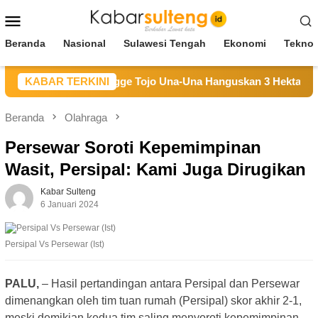
Loncat
Menu
ke
Mobile
konten
Beranda
Nasional
Sulawesi Tengah
Ekonomi
Teknol
aran Hutan di Longge Tojo Una-Una Hanguskan 3 Hektare Laha
KABAR TERKINI
Beranda
Olahraga
Persewar Soroti Kepemimpinan
Wasit, Persipal: Kami Juga Dirugikan
Kabar Sulteng
6 Januari 2024
Persipal Vs Persewar (Ist)
PALU,
– Hasil pertandingan antara Persipal dan Persewar
dimenangkan oleh tim tuan rumah (Persipal) skor akhir 2-1,
meski demikian kedua tim saling menyoroti kepemimpinan