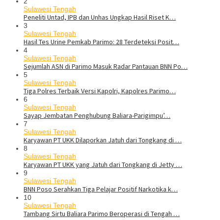
2
Sulawesi Tengah
Peneliti Untad, IPB dan Unhas Ungkap Hasil Riset K…
3
Sulawesi Tengah
Hasil Tes Urine Pemkab Parimo: 28 Terdeteksi Posit…
4
Sulawesi Tengah
Sejumlah ASN di Parimo Masuk Radar Pantauan BNN Po…
5
Sulawesi Tengah
Tiga Polres Terbaik Versi Kapolri, Kapolres Parimo…
6
Sulawesi Tengah
Sayap Jembatan Penghubung Baliara-Parigimpu’…
7
Sulawesi Tengah
Karyawan PT UKK Dilaporkan Jatuh dari Tongkang di …
8
Sulawesi Tengah
Karyawan PT UKK yang Jatuh dari Tongkang di Jetty …
9
Sulawesi Tengah
BNN Poso Serahkan Tiga Pelajar Positif Narkotika k…
10
Sulawesi Tengah
Tambang Sirtu Baliara Parimo Beroperasi di Tengah …