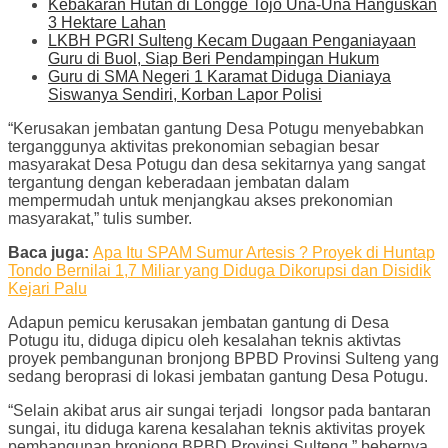
Kebakaran Hutan di Longge Tojo Una-Una Hanguskan
3 Hektare Lahan
LKBH PGRI Sulteng Kecam Dugaan Penganiayaan
Guru di Buol, Siap Beri Pendampingan Hukum
Guru di SMA Negeri 1 Karamat Diduga Dianiaya
Siswanya Sendiri, Korban Lapor Polisi
“Kerusakan jembatan gantung Desa Potugu menyebabkan
terganggunya aktivitas prekonomian sebagian besar
masyarakat Desa Potugu dan desa sekitarnya yang sangat
tergantung dengan keberadaan jembatan dalam
mempermudah untuk menjangkau akses prekonomian
masyarakat,” tulis sumber.
Baca juga:
Apa Itu SPAM Sumur Artesis ? Proyek di Huntap
Tondo Bernilai 1,7 Miliar yang Diduga Dikorupsi dan Disidik
Kejari Palu
Adapun pemicu kerusakan jembatan gantung di Desa
Potugu itu, diduga dipicu oleh kesalahan teknis aktivtas
proyek pembangunan bronjong BPBD Provinsi Sulteng yang
sedang beroprasi di lokasi jembatan gantung Desa Potugu.
“Selain akibat arus air sungai terjadi longsor pada bantaran
sungai, itu diduga karena kesalahan teknis aktivitas proyek
pembangunan bronjong BPBD Provinsi Sulteng,” bebernya.