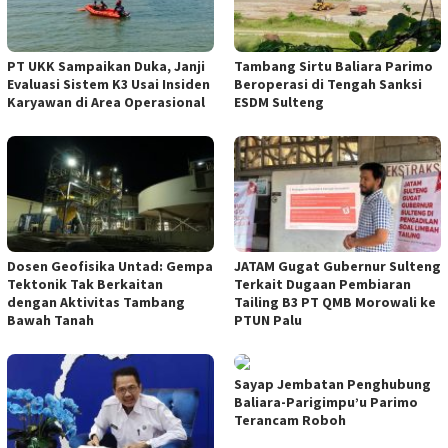
PT UKK Sampaikan Duka, Janji
Tambang Sirtu Baliara Parimo
Evaluasi Sistem K3 Usai Insiden
Beroperasi di Tengah Sanksi
Karyawan di Area Operasional
ESDM Sulteng
Dosen Geofisika Untad: Gempa
JATAM Gugat Gubernur Sulteng
Tektonik Tak Berkaitan
Terkait Dugaan Pembiaran
dengan Aktivitas Tambang
Tailing B3 PT QMB Morowali ke
Bawah Tanah
PTUN Palu
Sayap Jembatan Penghubung
Baliara-Parigimpu’u Parimo
Terancam Roboh