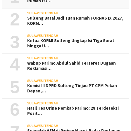
Rumah FO…
2
SULAWESI TENGAH
Sulteng Batal Jadi Tuan Rumah FORNAS IX 2027,
KORM…
3
SULAWESI TENGAH
Ketua KORMI Sulteng Ungkap Isi Tiga Surat
hingga U…
4
SULAWESI TENGAH
Wabup Parimo Abdul Sahid Terseret Dugaan
Reklamasi…
5
SULAWESI TENGAH
Komisi III DPRD Sulteng Tinjau PT CPM Pekan
Depan,…
6
SULAWESI TENGAH
Hasil Tes Urine Pemkab Parimo: 28 Terdeteksi
Posit…
SULAWESI TENGAH
Sejumlah ASN di Parimo Masuk Radar Pantauan