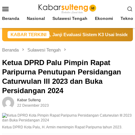
Loncat
Menu
ke
Mobile
konten
Beranda
Nasional
Sulawesi Tengah
Ekonomi
Teknol
Sampaikan Duka, Janji Evaluasi Sistem K3 Usai Insiden Karyaw
KABAR TERKINI
Beranda
Sulawesi Tengah
Ketua DPRD Palu Pimpin Rapat
Paripurna Penutupan Persidangan
Caturwulan III 2023 dan Buka
Persidangan 2024
Kabar Sulteng
22 Desember 2023
Ketua DPRD Kota Palu, H. Armin memimpin Rapat Paripurna tahun 2023.