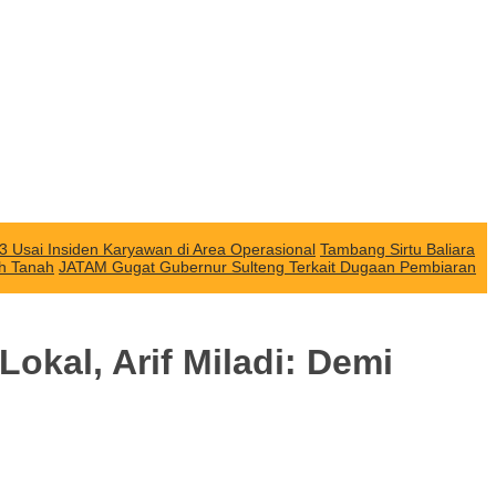
3 Usai Insiden Karyawan di Area Operasional
Tambang Sirtu Baliara
ah Tanah
JATAM Gugat Gubernur Sulteng Terkait Dugaan Pembiaran
kal, Arif Miladi: Demi