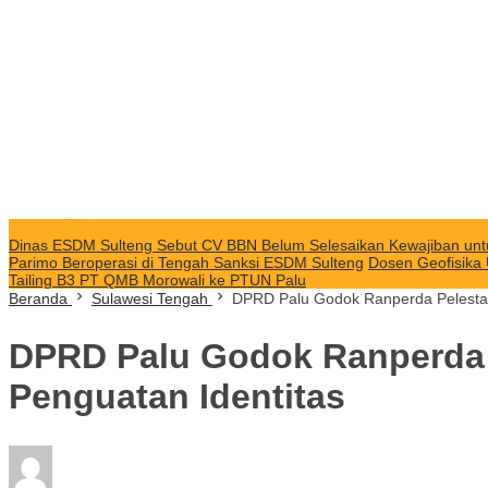
KABAR TERKINI
Dinas ESDM Sulteng Sebut CV BBN Belum Selesaikan Kewajiban unt
Parimo Beroperasi di Tengah Sanksi ESDM Sulteng
Dosen Geofisika
Tailing B3 PT QMB Morowali ke PTUN Palu
Beranda
Sulawesi Tengah
DPRD Palu Godok Ranperda Pelestaria
DPRD Palu Godok Ranperda Pe
Penguatan Identitas