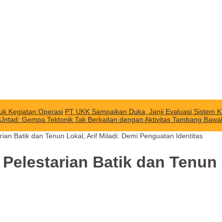
uk Kegiatan Operasi
PT UKK Sampaikan Duka, Janji Evaluasi Sistem K
 Untad: Gempa Tektonik Tak Berkaitan dengan Aktivitas Tambang Baw
n Batik dan Tenun Lokal, Arif Miladi: Demi Penguatan Identitas
lestarian Batik dan Tenun Lo