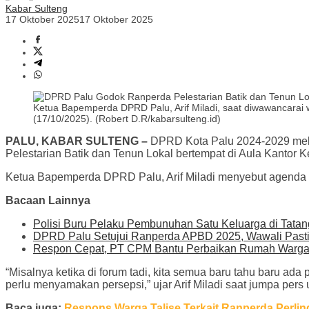
Kabar Sulteng
17 Oktober 2025
17 Oktober 2025
Ketua Bapemperda DPRD Palu, Arif Miladi, saat diwawancarai w
(17/10/2025). (Robert D.R/kabarsulteng.id)
PALU, KABAR SULTENG –
DPRD Kota Palu 2024-2029 mela
Pelestarian Batik dan Tenun Lokal bertempat di Aula Kantor Ke
Ketua Bapemperda DPRD Palu, Arif Miladi menyebut agenda in
Bacaan Lainnya
Polisi Buru Pelaku Pembunuhan Satu Keluarga di Tatan
DPRD Palu Setujui Ranperda APBD 2025, Wawali Pasti
Respon Cepat, PT CPM Bantu Perbaikan Rumah Warga
“Misalnya ketika di forum tadi, kita semua baru tahu baru ada
perlu menyamakan persepsi,” ujar Arif Miladi saat jumpa pers 
Baca juga:
Respons Warga Talise Terkait Ranperda Perlin