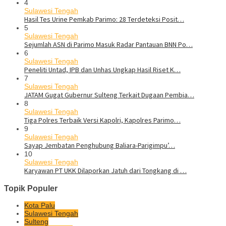
4
Sulawesi Tengah
Hasil Tes Urine Pemkab Parimo: 28 Terdeteksi Posit…
5
Sulawesi Tengah
Sejumlah ASN di Parimo Masuk Radar Pantauan BNN Po…
6
Sulawesi Tengah
Peneliti Untad, IPB dan Unhas Ungkap Hasil Riset K…
7
Sulawesi Tengah
JATAM Gugat Gubernur Sulteng Terkait Dugaan Pembia…
8
Sulawesi Tengah
Tiga Polres Terbaik Versi Kapolri, Kapolres Parimo…
9
Sulawesi Tengah
Sayap Jembatan Penghubung Baliara-Parigimpu’…
10
Sulawesi Tengah
Karyawan PT UKK Dilaporkan Jatuh dari Tongkang di …
Topik Populer
Kota Palu
Sulawesi Tengah
Sulteng