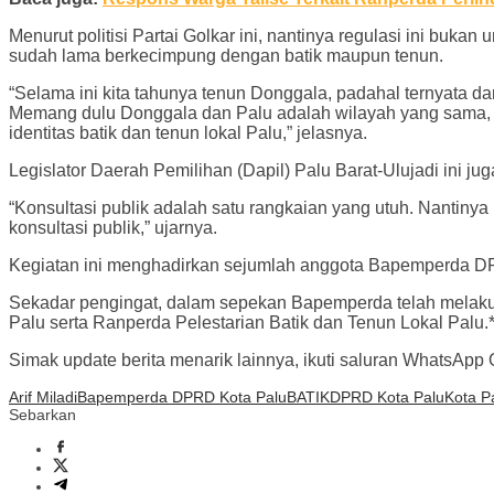
Menurut politisi Partai Golkar ini, nantinya regulasi ini bu
sudah lama berkecimpung dengan batik maupun tenun.
“Selama ini kita tahunya tenun Donggala, padahal ternyata dar
Memang dulu Donggala dan Palu adalah wilayah yang sama, te
identitas batik dan tenun lokal Palu,” jelasnya.
Legislator Daerah Pemilihan (Dapil) Palu Barat-Ulujadi ini
“Konsultasi publik adalah satu rangkaian yang utuh. Nantin
konsultasi publik,” ujarnya.
Kegiatan ini menghadirkan sejumlah anggota Bapemperda DPR
Sekadar pengingat, dalam sepekan Bapemperda telah melakuk
Palu serta Ranperda Pelestarian Batik dan Tenun Lokal Palu.*
Simak update berita menarik lainnya, ikuti saluran WhatsApp Of
Arif Miladi
Bapemperda DPRD Kota Palu
BATIK
DPRD Kota Palu
Kota P
Sebarkan