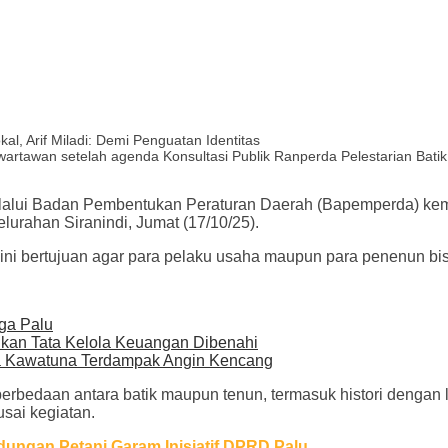
artawan setelah agenda Konsultasi Publik Ranperda Pelestarian Batik 
lui Badan Pembentukan Peraturan Daerah (Bapemperda) kemba
lurahan Siranindi, Jumat (17/10/25).
i bertujuan agar para pelaku usaha maupun para penenun bisa 
ga Palu
kan Tata Kelola Keuangan Dibenahi
 Kawatuna Terdampak Angin Kencang
 perbedaan antara batik maupun tenun, termasuk histori dengan l
usai kegiatan.
dungan Petani Garam Inisiatif DPRD Palu