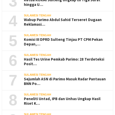
3
hingga U…
4
SULAWESI TENGAH
Wabup Parimo Abdul Sahid Terseret Dugaan
Reklamasi…
5
SULAWESI TENGAH
Komisi III DPRD Sulteng Tinjau PT CPM Pekan
Depan,…
6
SULAWESI TENGAH
Hasil Tes Urine Pemkab Parimo: 28 Terdeteksi
Posit…
7
SULAWESI TENGAH
Sejumlah ASN di Parimo Masuk Radar Pantauan
BNN Po…
8
SULAWESI TENGAH
Peneliti Untad, IPB dan Unhas Ungkap Hasil
Riset K…
SULAWESI TENGAH