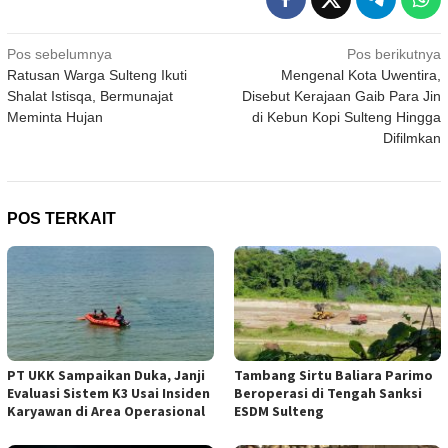
Navigasi
Pos sebelumnya
Pos berikutnya
Ratusan Warga Sulteng Ikuti
Mengenal Kota Uwentira,
pos
Shalat Istisqa, Bermunajat
Disebut Kerajaan Gaib Para Jin
Meminta Hujan
di Kebun Kopi Sulteng Hingga
Difilmkan
POS TERKAIT
PT UKK Sampaikan Duka, Janji
Tambang Sirtu Baliara Parimo
Evaluasi Sistem K3 Usai Insiden
Beroperasi di Tengah Sanksi
Karyawan di Area Operasional
ESDM Sulteng