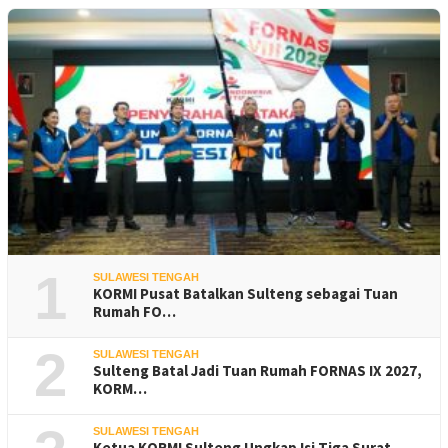
1
SULAWESI TENGAH
KORMI Pusat Batalkan Sulteng sebagai Tuan
Rumah FO…
2
SULAWESI TENGAH
Sulteng Batal Jadi Tuan Rumah FORNAS IX 2027,
KORM…
SULAWESI TENGAH
Ketua KORMI Sulteng Ungkap Isi Tiga Surat