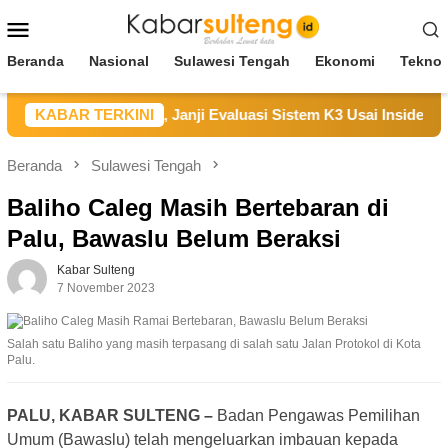
Loncat
Menu
ke
Mobile
konten
Beranda
Nasional
Sulawesi Tengah
Ekonomi
Teknol
ampaikan Duka, Janji Evaluasi Sistem K3 Usai Insiden Karyawa
KABAR TERKINI
Beranda
Sulawesi Tengah
Baliho Caleg Masih Bertebaran di
Palu, Bawaslu Belum Beraksi
Kabar Sulteng
7 November 2023
Salah satu Baliho yang masih terpasang di salah satu Jalan Protokol di Kota
Palu.
PALU, KABAR SULTENG –
Badan Pengawas Pemilihan
Umum (Bawaslu) telah mengeluarkan imbauan kepada