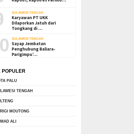
9
SULAWESI TENGAH
Karyawan PT UKK
Dilaporkan Jatuh dari
Tongkang di …
0
SULAWESI TENGAH
Sayap Jembatan
Penghubung Baliara-
Parigimpu’…
K POPULER
TA PALU
ULAWESI TENGAH
ULTENG
RIGI MOUTONG
MAD ALI