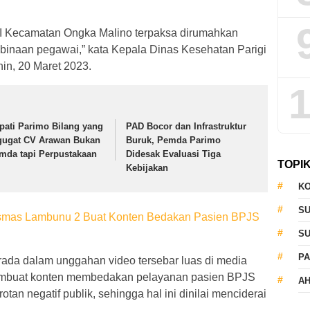
I Kecamatan Ongka Malino terpaksa dirumahkan
binaan pegawai,” kata Kepala Dinas Kesehatan Parigi
in, 20 Maret 2023.
1
pati Parimo Bilang yang
PAD Bocor dan Infrastruktur
gugat CV Arawan Bukan
Buruk, Pemda Parimo
mda tapi Perpustakaan
Didesak Evaluasi Tiga
TOPI
Kebijakan
KO
S
esmas Lambunu 2 Buat Konten Bedakan Pasien BPJS
S
PA
rada dalam unggahan video tersebar luas di media
 membuat konten membedakan pelayanan pasien BPJS
AH
n negatif publik, sehingga hal ini dinilai menciderai