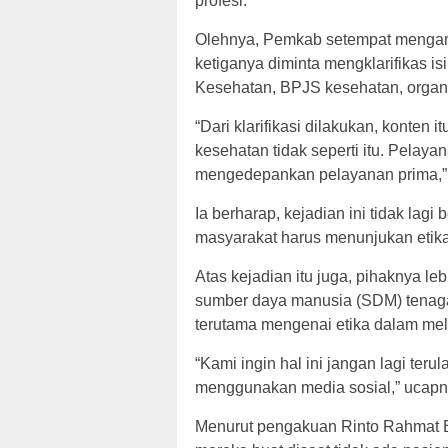
profesi.
Olehnya, Pemkab setempat mengam
ketiganya diminta mengklarifikas i
Kesehatan, BPJS kesehatan, organis
“Dari klarifikasi dilakukan, konten it
kesehatan tidak seperti itu. Pela
mengedepankan pelayanan prima,” 
Ia berharap, kejadian ini tidak lag
masyarakat harus menunjukan etik
Atas kejadian itu juga, pihaknya l
sumber daya manusia (SDM) tenaga
terutama mengenai etika dalam me
“Kami ingin hal ini jangan lagi ter
menggunakan media sosial,” ucapn
Menurut pengakuan Rinto Rahmat Be