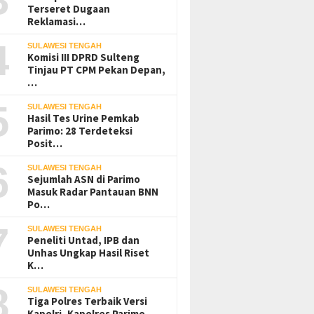
Terseret Dugaan
Reklamasi…
4
SULAWESI TENGAH
Komisi III DPRD Sulteng
Tinjau PT CPM Pekan Depan,
…
5
SULAWESI TENGAH
Hasil Tes Urine Pemkab
Parimo: 28 Terdeteksi
Posit…
6
SULAWESI TENGAH
Sejumlah ASN di Parimo
Masuk Radar Pantauan BNN
Po…
7
SULAWESI TENGAH
Peneliti Untad, IPB dan
Unhas Ungkap Hasil Riset
K…
8
SULAWESI TENGAH
Tiga Polres Terbaik Versi
Kapolri, Kapolres Parimo…