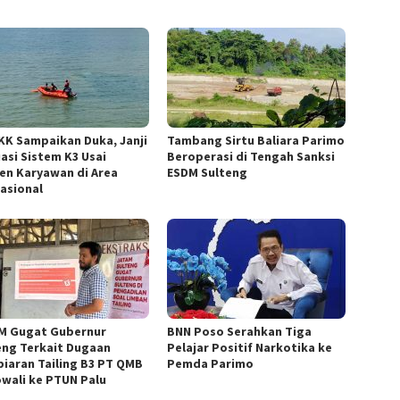
KK Sampaikan Duka, Janji
Tambang Sirtu Baliara Parimo
uasi Sistem K3 Usai
Beroperasi di Tengah Sanksi
den Karyawan di Area
ESDM Sulteng
asional
M Gugat Gubernur
BNN Poso Serahkan Tiga
eng Terkait Dugaan
Pelajar Positif Narkotika ke
iaran Tailing B3 PT QMB
Pemda Parimo
wali ke PTUN Palu