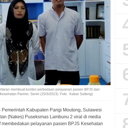
antaran membuat konten perbedaan pelayanan pasien BPJS dan
s Kesehatan Parimo. Senin (20/3/2023). Foto : Kabar Sulteng)
–
Pemerintah Kabupaten Parigi Moutong, Sulawesi
an (Nakes) Puseksmas Lambunu 2 viral di media
tif membedakan pelayanan pasien BPJS Kesehatan