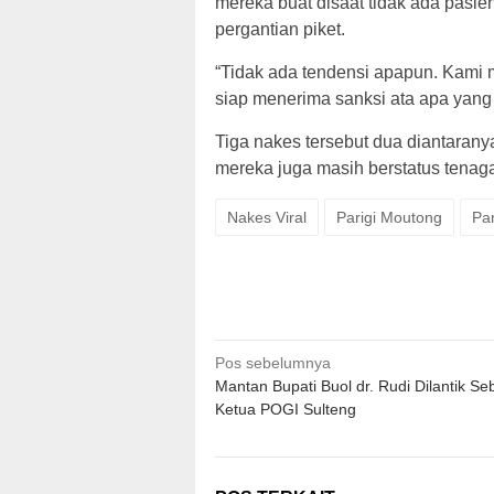
mereka buat disaat tidak ada pasie
pergantian piket.
“Tidak ada tendensi apapun. Kami 
siap menerima sanksi ata apa yang 
Tiga nakes tersebut dua diantarany
mereka juga masih berstatus tenag
Nakes Viral
Parigi Moutong
Pa
Navigasi
Pos sebelumnya
Mantan Bupati Buol dr. Rudi Dilantik Se
pos
Ketua POGI Sulteng