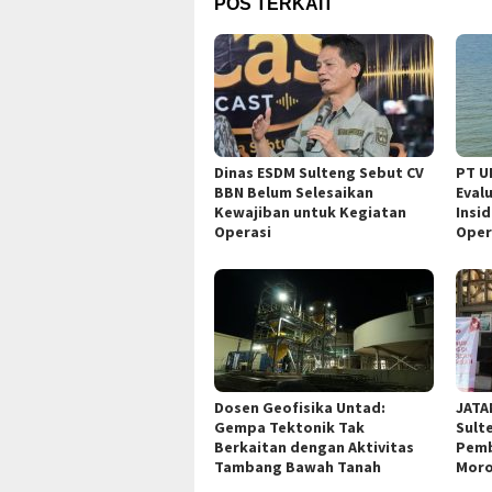
POS TERKAIT
Dinas ESDM Sulteng Sebut CV
PT U
BBN Belum Selesaikan
Eval
Kewajiban untuk Kegiatan
Insi
Operasi
Oper
Dosen Geofisika Untad:
JATA
Gempa Tektonik Tak
Sult
Berkaitan dengan Aktivitas
Pemb
Tambang Bawah Tanah
Moro