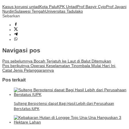
Kasus korupsi untad
Kota Palu
KPK Untad
Prof Basyir Cyio
Prof Jayani
Nurdin
Sulawesi Tengah
Universitas Tadulako
Sebarkan
Navigasi pos
Pos sebelumnya
Bocah Terjatuh ke Laut di Balut Ditemukan
Pos berikutnya
Operasi Keselamatan Tinombala Mulai Hari Ini,
Catat Jenis Pelanggarannya
Pos terkait
Sulteng Berpotensi dapat Bagi Hasil Lebih dari Perusahaan
Berstatus IUPK