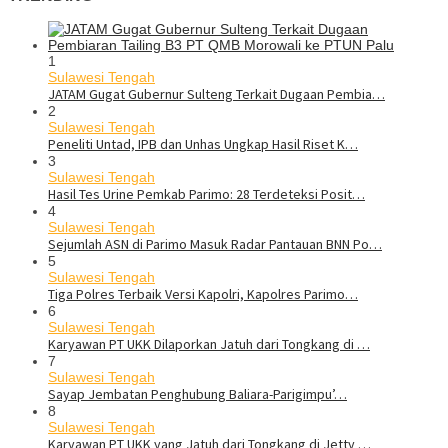
1
Sulawesi Tengah
JATAM Gugat Gubernur Sulteng Terkait Dugaan Pembia…
2
Sulawesi Tengah
Peneliti Untad, IPB dan Unhas Ungkap Hasil Riset K…
3
Sulawesi Tengah
Hasil Tes Urine Pemkab Parimo: 28 Terdeteksi Posit…
4
Sulawesi Tengah
Sejumlah ASN di Parimo Masuk Radar Pantauan BNN Po…
5
Sulawesi Tengah
Tiga Polres Terbaik Versi Kapolri, Kapolres Parimo…
6
Sulawesi Tengah
Karyawan PT UKK Dilaporkan Jatuh dari Tongkang di …
7
Sulawesi Tengah
Sayap Jembatan Penghubung Baliara-Parigimpu’…
8
Sulawesi Tengah
Karyawan PT UKK yang Jatuh dari Tongkang di Jetty …