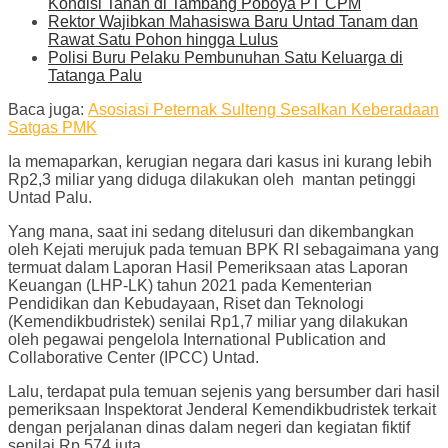
Kondisi Tanah di Tambang Poboya PT CPM
Rektor Wajibkan Mahasiswa Baru Untad Tanam dan
Rawat Satu Pohon hingga Lulus
Polisi Buru Pelaku Pembunuhan Satu Keluarga di
Tatanga Palu
Baca juga:
Asosiasi Peternak Sulteng Sesalkan Keberadaan
Satgas PMK
Ia memaparkan, kerugian negara dari kasus ini kurang lebih
Rp2,3 miliar yang diduga dilakukan oleh mantan petinggi
Untad Palu.
Yang mana, saat ini sedang ditelusuri dan dikembangkan
oleh Kejati merujuk pada temuan BPK RI sebagaimana yang
termuat dalam Laporan Hasil Pemeriksaan atas Laporan
Keuangan (LHP-LK) tahun 2021 pada Kementerian
Pendidikan dan Kebudayaan, Riset dan Teknologi
(Kemendikbudristek) senilai Rp1,7 miliar yang dilakukan
oleh pegawai pengelola International Publication and
Collaborative Center (IPCC) Untad.
Lalu, terdapat pula temuan sejenis yang bersumber dari hasil
pemeriksaan Inspektorat Jenderal Kemendikbudristek terkait
dengan perjalanan dinas dalam negeri dan kegiatan fiktif
senilai Rp 574 juta.