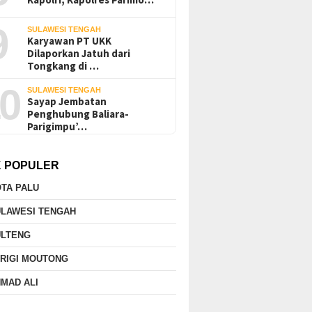
9
SULAWESI TENGAH
Karyawan PT UKK
Dilaporkan Jatuh dari
Tongkang di …
0
SULAWESI TENGAH
Sayap Jembatan
Penghubung Baliara-
Parigimpu’…
K POPULER
TA PALU
ULAWESI TENGAH
ULTENG
RIGI MOUTONG
MAD ALI