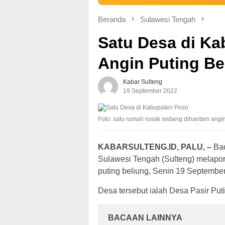
Beranda
Sulawesi Tengah
Satu Desa di Ka
Angin Puting Be
Kabar Sulteng
19 September 2022
Foto: satu rumah rusak sedang dihantam angi
KABARSULTENG.ID, PALU, –
Bad
Sulawesi Tengah (Sulteng) melapor
puting beliung, Senin 19 Septembe
Desa tersebut ialah Desa Pasir Pu
BACAAN LAINNYA