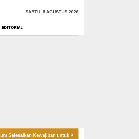
SABTU, 8 AGUSTUS 2026
EDITORIAL
kan Kewajiban untuk Kegiatan Operasi
PT UKK Sampaik