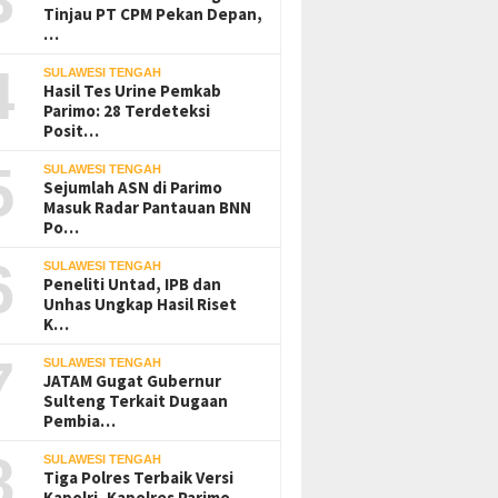
Tinjau PT CPM Pekan Depan,
…
4
SULAWESI TENGAH
Hasil Tes Urine Pemkab
Parimo: 28 Terdeteksi
Posit…
5
SULAWESI TENGAH
Sejumlah ASN di Parimo
Masuk Radar Pantauan BNN
Po…
6
SULAWESI TENGAH
Peneliti Untad, IPB dan
Unhas Ungkap Hasil Riset
K…
7
SULAWESI TENGAH
JATAM Gugat Gubernur
Sulteng Terkait Dugaan
Pembia…
8
SULAWESI TENGAH
Tiga Polres Terbaik Versi
Kapolri, Kapolres Parimo…