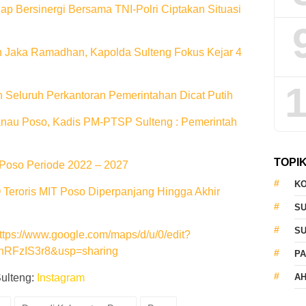
p Bersinergi Bersama TNI-Polri Ciptakan Situasi
n Jaka Ramadhan, Kapolda Sulteng Fokus Kejar 4
1
n Seluruh Perkantoran Pemerintahan Dicat Putih
nau Poso, Kadis PM-PTSP Sulteng : Pemerintah
TOPI
Poso Periode 2022 – 2027
KO
Teroris MIT Poso Diperpanjang Hingga Akhir
S
S
ttps://www.google.com/maps/d/u/0/edit?
RFzIS3r8&usp=sharing
PA
Sulteng:
Instagram
AH