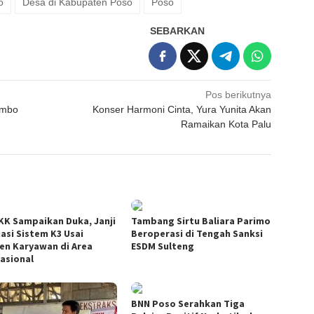
o
Desa di Kabupaten Poso
Poso
SEBARKAN
Pos berikutnya
ambo
Konser Harmoni Cinta, Yura Yunita Akan
Ramaikan Kota Palu
KK Sampaikan Duka, Janji
Tambang Sirtu Baliara Parimo
uasi Sistem K3 Usai
Beroperasi di Tengah Sanksi
den Karyawan di Area
ESDM Sulteng
asional
BNN Poso Serahkan Tiga