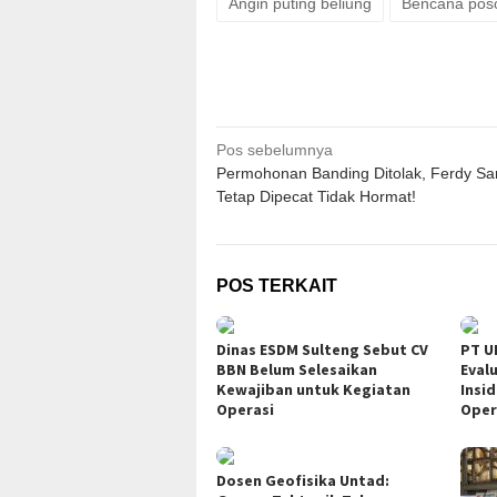
Angin puting beliung
Bencana pos
Navigasi
Pos sebelumnya
Permohonan Banding Ditolak, Ferdy S
pos
Tetap Dipecat Tidak Hormat!
POS TERKAIT
Dinas ESDM Sulteng Sebut CV
PT U
BBN Belum Selesaikan
Eval
Kewajiban untuk Kegiatan
Insi
Operasi
Oper
Dosen Geofisika Untad: