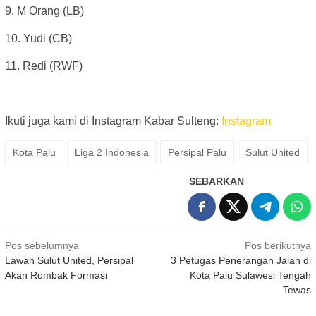
9. M Orang (LB)
10. Yudi (CB)
11. Redi (RWF)
Ikuti juga kami di Instagram Kabar Sulteng:
Instagram
Kota Palu
Liga 2 Indonesia
Persipal Palu
Sulut United
SEBARKAN
Navigasi
Pos sebelumnya
Pos berikutnya
Lawan Sulut United, Persipal
3 Petugas Penerangan Jalan di
pos
Akan Rombak Formasi
Kota Palu Sulawesi Tengah
Tewas