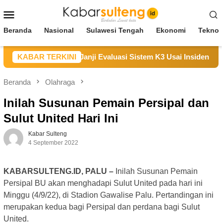
Loncat
Menu
ke
Mobile
konten
Beranda
Nasional
Sulawesi Tengah
Ekonomi
Teknol
ampaikan Duka, Janji Evaluasi Sistem K3 Usai Insiden Karyawan
KABAR TERKINI
Beranda
Olahraga
Inilah Susunan Pemain Persipal dan
Sulut United Hari Ini
Kabar Sulteng
4 September 2022
KABARSULTENG.ID, PALU –
Inilah Susunan Pemain
Persipal BU akan menghadapi Sulut United pada hari ini
Minggu (4/9/22), di Stadion Gawalise Palu. Pertandingan ini
merupakan kedua bagi Persipal dan perdana bagi Sulut
United.